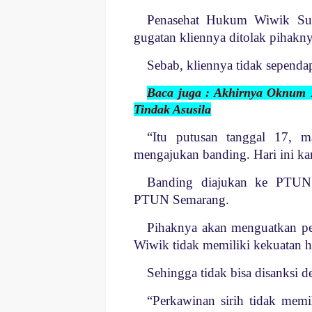
Penasehat Hukum Wiwik Suh
gugatan kliennya ditolak pihak
Sebab, kliennya tidak sepend
Baca juga : Akhirnya Oknum K
Tindak Asusila
“Itu putusan tanggal 17, 
mengajukan banding. Hari ini ka
Banding diajukan ke PTUN 
PTUN Semarang.
Pihaknya akan menguatkan pe
Wiwik tidak memiliki kekuatan 
Sehingga tidak bisa disanksi
“Perkawinan sirih tidak mem