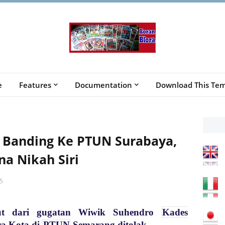
e
Features
Documentation
Download This Tem
 Banding Ke PTUN Surabaya,
na Nikah Siri
5
ut dari gugatan Wiwik Suhendro
Kades
a Kota di
PTUN
Semarang ditolak.