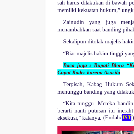
sah harus dilakukan di bawah p
memilki kekuatan hukum,” ungk
Zainudin yang juga menja
menambahkan saat banding pihakn
Sekalipun ditolak majelis ha
“Biar majelis hakim tinggi ya
Baca juga : Bupati Blora “
Copot Kades karena Asusila
Terpisah, Kabag Hukum Sekr
menunggu banding yang dilakuk
“Kita tunggu. Mereka bandin
berarti nanti putusan itu incra
eksekusi,” katanya
.
(Endah/
IST