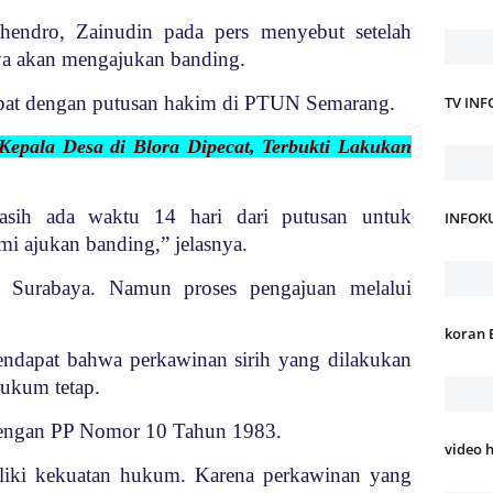
endro, Zainudin pada pers menyebut setelah
nya akan mengajukan banding.
apat dengan putusan hakim di PTUN Semarang.
TV IN
epala Desa di Blora Dipecat, Terbukti Lakukan
masih ada waktu 14 hari dari putusan untuk
INFOK
mi ajukan banding,” jelasnya.
Surabaya. Namun proses pengajuan melalui
koran 
ndapat bahwa perkawinan sirih yang dilakukan
hukum tetap.
 dengan PP Nomor 10 Tahun 1983.
video 
iliki kekuatan hukum. Karena perkawinan yang