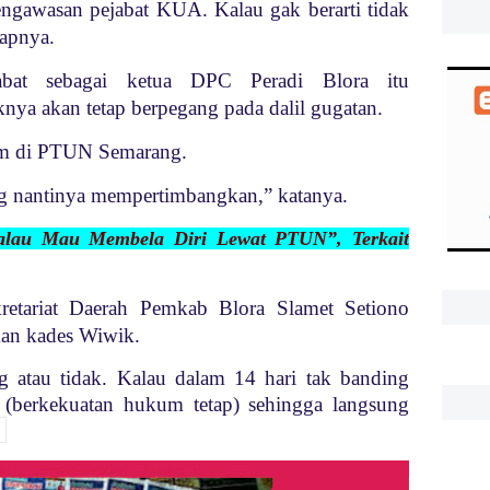
engawasan pejabat KUA. Kalau gak berarti tidak
apnya.
bat sebagai ketua DPC Peradi Blora itu
ya akan tetap berpegang pada dalil gugatan.
kim di PTUN Semarang.
ng nantinya mempertimbangkan,” katanya.
Kalau Mau Membela Diri Lewat PTUN”, Terkait
etariat Daerah Pemkab Blora Slamet Setiono
an kades Wiwik.
g atau tidak. Kalau dalam 14 hari tak banding
ht (berkekuatan hukum tetap) sehingga langsung
)