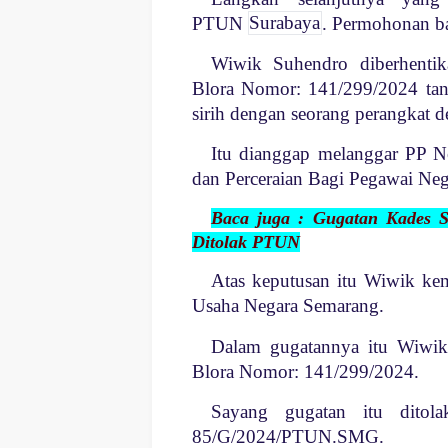
PTUN
Surabaya
. Permohonan ba
Wiwik Suhendro diberhentik
Blora Nomor: 141/299/2024 tang
sirih dengan seorang perangkat d
Itu dianggap melanggar PP 
dan Perceraian Bagi Pegawai Nege
Baca juga : Gugatan Kades S
Ditolak PTUN
Atas keputusan itu Wiwik ke
Usaha Negara Semarang.
Dalam gugatannya itu Wiwi
Blora Nomor: 141/299/2024.
Sayang gugatan itu dito
85/G/2024/PTUN.SMG.