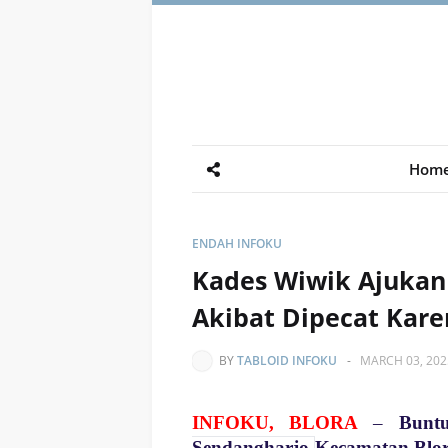
Hom
ENDAH INFOKU
Kades Wiwik Ajukan
Akibat Dipecat Kare
BY
TABLOID INFOKU
-
MARCH 03, 202
INFOKU, BLORA
–
Bunt
Sendangharjo
Kecamatan Blor