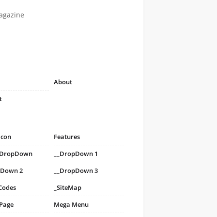
agazine
About
t
icon
Features
i DropDown
__DropDown 1
pDown 2
__DropDown 3
Codes
_SiteMap
 Page
Mega Menu