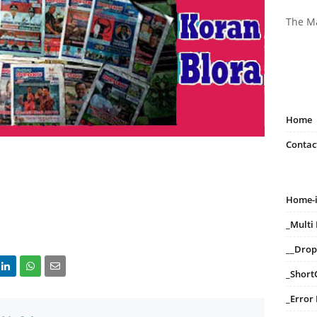
The M
Home
Contac
Home-
_Mult
__Dro
_Short
_Error