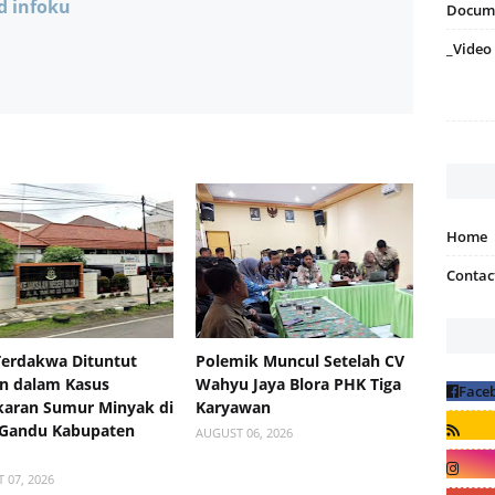
d infoku
Docum
_Video
Home
Contac
Terdakwa Dituntut
Polemik Muncul Setelah CV
n dalam Kasus
Wahyu Jaya Blora PHK Tiga
aran Sumur Minyak di
Karyawan
 Gandu Kabupaten
AUGUST 06, 2026
 07, 2026