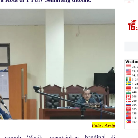
Foto : Arsip
ng tempuh Wiwik, mengajukan
banding
di