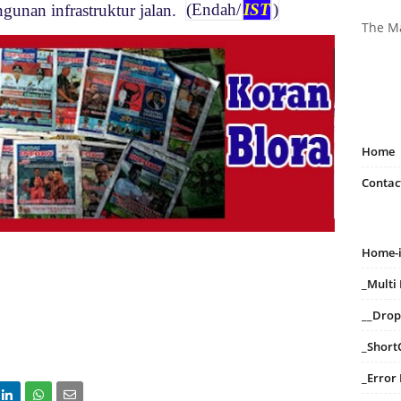
gunan infrastruktur jalan.
(Endah/
IST
)
The M
Home
Contac
Home-
_Mult
__Dro
_Short
_Error