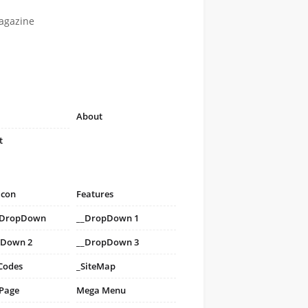
agazine
About
t
icon
Features
i DropDown
__DropDown 1
pDown 2
__DropDown 3
Codes
_SiteMap
 Page
Mega Menu