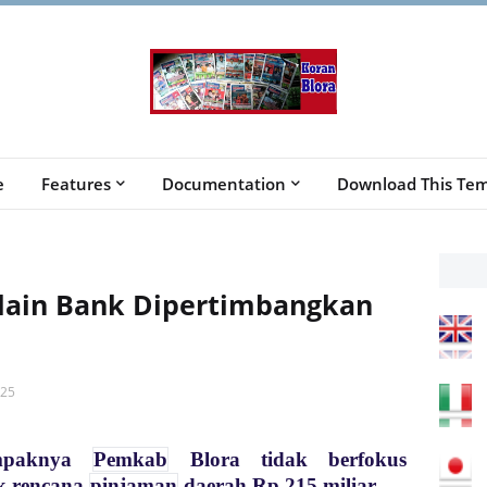
e
Features
Documentation
Download This Tem
lain Bank Dipertimbangkan
025
mpaknya
Pemkab
Blora tidak berfokus
k rencana
pinjaman
daerah Rp 215 miliar.