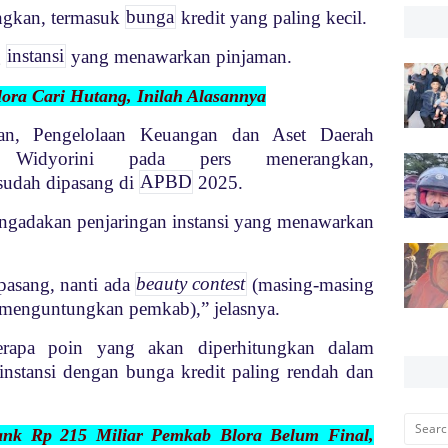
ungkan, termasuk
bunga
kredit yang paling kecil.
g
instansi
yang menawarkan pinjaman.
ora Cari Hutang, Inilah Alasannya
an, Pengelolaan Keuangan dan Aset Daerah
idyorini pada pers menerangkan,
sudah dipasang di
APBD
2025.
ngadakan penjaringan instansi yang menawarkan
pasang, nanti ada
beauty contest
(masing-masing
g menguntungkan pemkab),” jelasnya.
berapa poin yang akan diperhitungkan dalam
instansi dengan bunga kredit paling rendah dan
ank Rp 215 Miliar Pemkab Blora Belum Final,