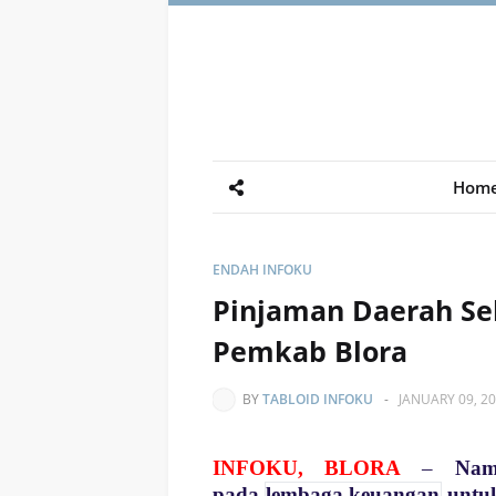
Hom
ENDAH INFOKU
Pinjaman Daerah Se
Pemkab Blora
BY
TABLOID INFOKU
-
JANUARY 09, 2
INFOKU, BLORA
–
Na
pada
lembaga keuangan
untu