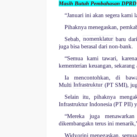
Masih Butuh Pembahasan DPRD
“Januari ini akan segera kami 
Pihaknya menegaskan, pemkab 
Sebab,
nomenklatur
baru dar
juga bisa berasal dari non-bank.
“Semua kami tawari, karen
kementerian keuangan, sekarang 
Ia mencontohkan, di baw
Multi
Infrastruktur
(PT SMI), ju
Selain itu, pihaknya menga
Infrastruktur Indonesia (PT PI
“Mereka juga menawarkan
dikembangakn terus ini menarik
Widyorini menegaskan, semua