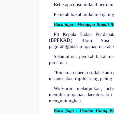
Beberapa opsi mulai diperhit
Pemkab bakal mulai menjarin
Baca juga : Mengapa Bupati Bl
Plt Kepala Badan Pendapat
(
BPPKAD
) Blora Susi W
pagu
anggaran
pinjaman daerah 
Selanjutnya, pemkab bakal me
pinjaman.
“Pinjaman daerah sudah kami 
instansi akan dipilih yang palin
Widyorini melanjutkan, be
memilih pinjaman daerah yakni 
menguntungkan.
Baca juga : Usulan Utang B