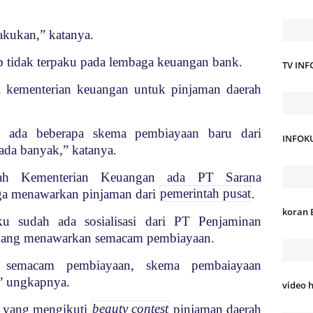
lakukan,” katanya.
tidak terpaku pada lembaga keuangan bank.
TV IN
i kementerian keuangan untuk pinjaman daerah
a ada beberapa skema pembiayaan baru dari
INFOK
ada banyak,” katanya.
ah Kementerian Keuangan ada PT Sarana
ga menawarkan pinjaman dari
pemerintah pusat
.
koran 
ku sudah ada sosialisasi dari PT Penjaminan
I) yang menawarkan semacam pembiayaan.
 semacam pembiayaan, skema pembaiayaan
,” ungkapnya.
video 
 yang mengikuti
beauty contest
pinjaman daerah