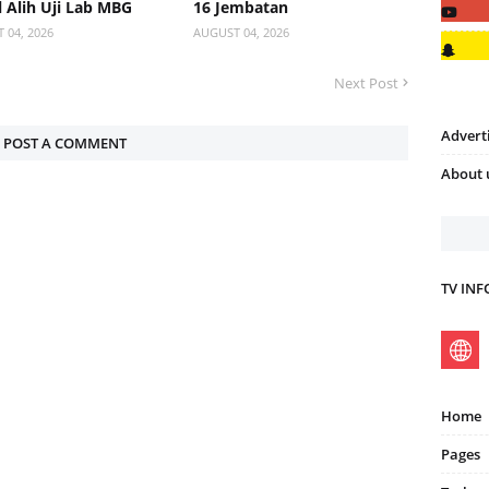
 Alih Uji Lab MBG
16 Jembatan
 04, 2026
AUGUST 04, 2026
Next Post
Advert
POST A COMMENT
About 
TV IN
Home
Pages