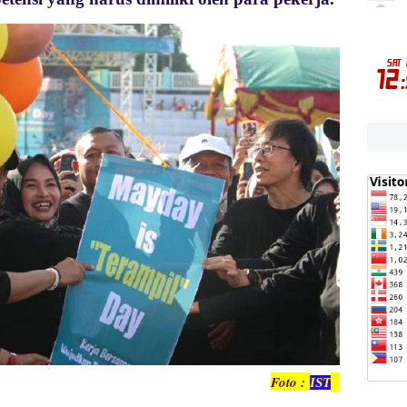
Foto :
IST