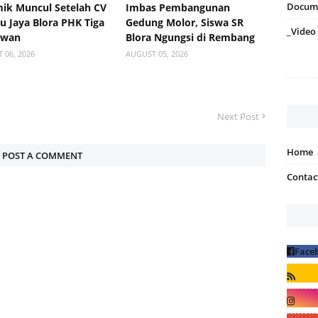
Docum
ik Muncul Setelah CV
Imbas Pembangunan
 Jaya Blora PHK Tiga
Gedung Molor, Siswa SR
_Video
awan
Blora Ngungsi di Rembang
 06, 2026
AUGUST 05, 2026
Next Post
Home
POST A COMMENT
Contac