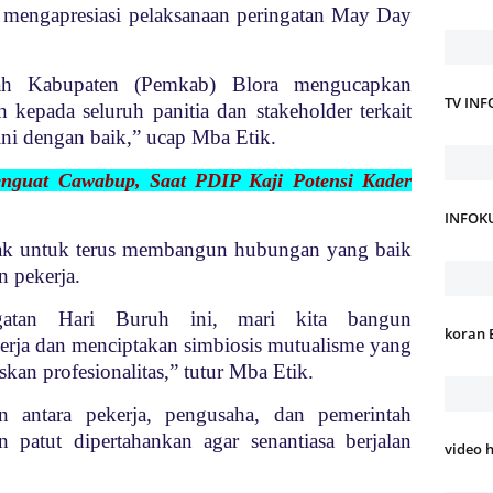
a mengapresiasi pelaksanaan peringatan May Day
ah Kabupaten (Pemkab) Blora mengucapkan
TV IN
h kepada seluruh panitia dan stakeholder terkait
ini dengan baik,” ucap Mba Etik.
enguat Cawabup, Saat PDIP Kaji Potensi Kader
INFOK
ak untuk terus membangun hubungan yang baik
n pekerja.
gatan Hari Buruh ini, mari kita bangun
koran 
rja dan menciptakan simbiosis mutualisme yang
kan profesionalitas,” tutur Mba Etik.
n antara pekerja, pengusaha, dan pemerintah
 patut dipertahankan agar senantiasa berjalan
video 