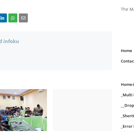
The M
d infoku
Home
Contac
Home-
_Mult
__Dro
_Short
_Error