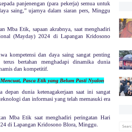
 kepada panjenengan (para pekerja) semua untuk
ya saing,” ujarnya dalam siaran pers, Minggu
kan Mba Etik, sapaan akrabnya, saat menghadiri
asional (Mayday) 2024 di Lapangan Kridosono
wa kompetensi dan daya saing sangat penting
 terus bertahan menghadapi dinamika dunia
namis dan kompetitif.
 Mencuat, Pasca Etik yang Belum Pasti Nyalon
a depan dunia ketenagakerjaan saat ini sangat
eknologi dan informasi yang telah memasuki era
ikan Mba Etik saat menghadiri peringatan Hari
024 di Lapangan Kridosono Blora, Minggu.