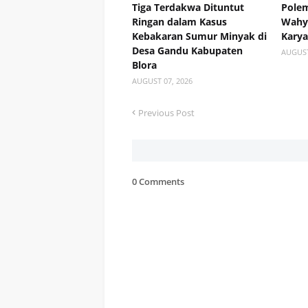
Tiga Terdakwa Dituntut
Polem
Ringan dalam Kasus
Wahyu
Kebakaran Sumur Minyak di
Kary
Desa Gandu Kabupaten
AUGUST
Blora
AUGUST 07, 2026
Previous Post
0 Comments