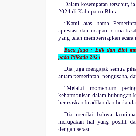
Dalam kesempatan tersebut, i
2024 di Kabupaten Blora.
“Kami atas nama Pemerint
apresiasi dan ucapan terima kasi
yang telah mempersiapkan acara 
Baca juga : Etik dan Bibi m
pada Pilkada 2024
Dia juga mengajak semua pih
antara pemerintah, pengusaha, da
“Melalui momentum perin
keharmonisan dalam hubungan ke
berazaskan keadilan dan berlandas
Dia menilai bahwa kemitraa
merupakan hal yang positif dan
dengan serasi.