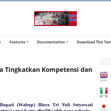
e
Features
Documentation
Download This Tem
ta Tingkatkan Kompetensi dan
Bupati (Wabup) Blora Tri Yuli Setyowati
ensi yang harus dimiliki oleh para pekerja.