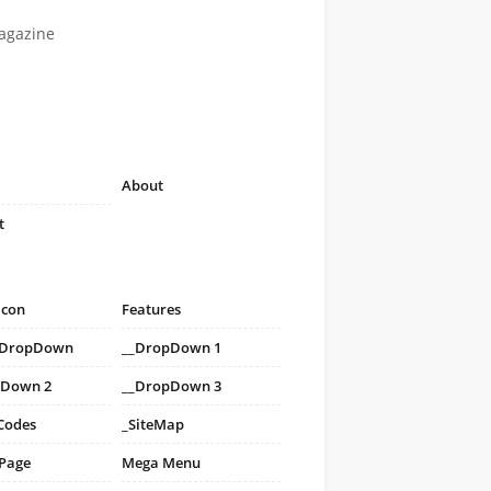
agazine
About
t
icon
Features
i DropDown
__DropDown 1
pDown 2
__DropDown 3
Codes
_SiteMap
 Page
Mega Menu