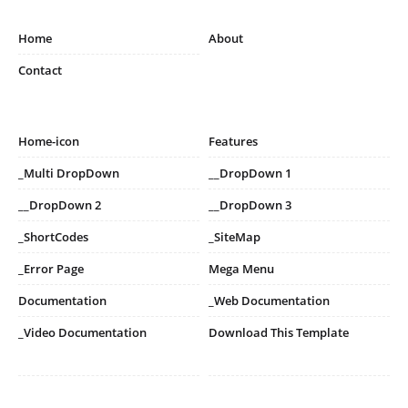
Home
About
Contact
Home-icon
Features
_Multi DropDown
__DropDown 1
__DropDown 2
__DropDown 3
_ShortCodes
_SiteMap
_Error Page
Mega Menu
Documentation
_Web Documentation
_Video Documentation
Download This Template