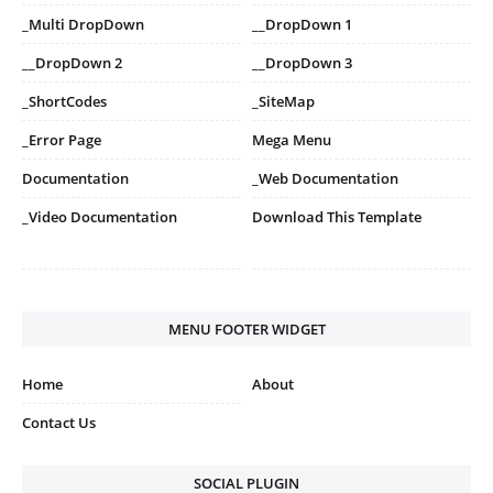
_Multi DropDown
__DropDown 1
__DropDown 2
__DropDown 3
_ShortCodes
_SiteMap
_Error Page
Mega Menu
Documentation
_Web Documentation
_Video Documentation
Download This Template
MENU FOOTER WIDGET
Home
About
Contact Us
SOCIAL PLUGIN