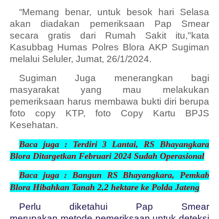
“Memang benar, untuk besok hari Selasa
akan diadakan pemeriksaan Pap Smear
secara gratis dari Rumah Sakit itu,"kata
Kasubbag Humas Polres Blora AKP Sugiman
melalui Seluler, Jumat, 26/1/2024.
Sugiman Juga menerangkan bagi
masyarakat yang mau melakukan
pemeriksaan harus membawa bukti diri berupa
foto copy KTP, foto Copy Kartu BPJS
Kesehatan.
Baca juga :
Terdiri 3 Lantai, RS Bhayangkara
Blora Ditargetkan Februari 2024 Sudah Operasional
Baca juga :
Bangun RS Bhayangkara, Pemkab
Blora Hibahkan Tanah 2,2 hektare ke Polda Jateng
Perlu diketahui Pap Smear
merupakan
metode pemeriksaan untuk deteksi