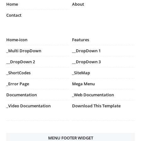
Home
About
Contact
Home-icon
Features
_Multi DropDown
__DropDown 1
__DropDown 2
__DropDown 3
_ShortCodes
_SiteMap
_Error Page
Mega Menu
Documentation
_Web Documentation
_Video Documentation
Download This Template
MENU FOOTER WIDGET