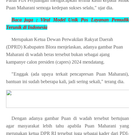
Partai PDI Perjuangan mengucapkan terima kasih kepada Mbak
Puan Maharani semoga kedepan sukses selalu," ujar dia.
Baca juga : Viral
Model Unik Pos Layanan Pemudik
T
erunik di Indonesia
erupakan Ketua Dewan Perwakilan Rakyat Daerah
M
(DPRD) Kabupaten Blora menjelaskan, adanya gambar Puan
Maharani di wadah beras tersebut bukan sebagai ajang
kampanye calon presiden (capres) 2024 mendatang.
"Enggak (ada upaya terkait pencapresan Puan Maharani),
bantuan ini sudah beberapa kali, jadi sering sekali," terang dia.
Dengan adanya gambar Puan di wadah tersebut bertujuan
agar masyarakat lebih tahu apabila Puan Maharani yang
merupakan ketua DPR RI tersebut juga sebagai kader dari PDI-