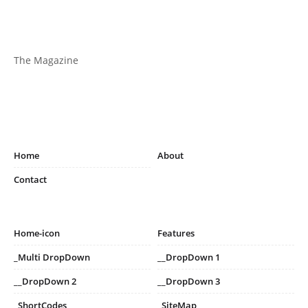
The Magazine
Home
About
Contact
Home-icon
Features
_Multi DropDown
__DropDown 1
__DropDown 2
__DropDown 3
_ShortCodes
_SiteMap