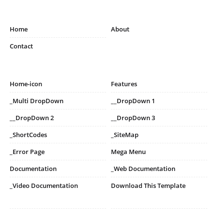
Home
About
Contact
Home-icon
Features
_Multi DropDown
__DropDown 1
__DropDown 2
__DropDown 3
_ShortCodes
_SiteMap
_Error Page
Mega Menu
Documentation
_Web Documentation
_Video Documentation
Download This Template