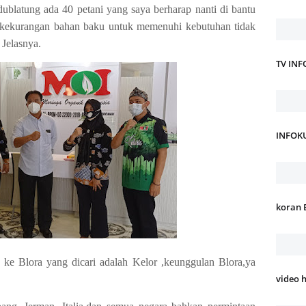
ndublatung ada 40 petani yang saya berharap nanti di bantu
 kekurangan bahan baku untuk memenuhi kebutuhan tidak
 Jelasnya.
TV IN
INFOK
koran 
ke Blora yang dicari adalah Kelor ,keunggulan Blora,ya
video 