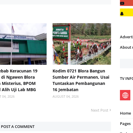
Advert
About 
bab Keracunan 19
Kodim 0721 Blora Bangun
 di Ngawen Blora
Sumber Air Permanen, Usai
TV IN
 Misterius, BPOM
Tuntaskan Pembangunan
 Alih Uji Lab MBG
16 Jembatan
 04, 2026
AUGUST 04, 2026
Next Post
Home
Pages
POST A COMMENT