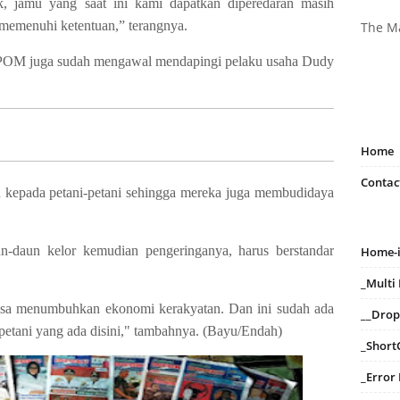
k, jamu yang saat ini kami dapatkan diperedaran masih
memenuhi ketentuan,” terangnya.
The M
BPOM juga sudah mengawal mendapingi pelaku usaha Dudy
Home
Contac
kepada petani-petani sehingga mereka juga membudidaya
un-daun kelor kemudian pengeringanya, harus berstandar
Home-
_Mult
isa menumbuhkan ekonomi kerakyatan. Dan ini sudah ada
__Dro
-petani yang ada disini," tambahnya. (Bayu/Endah)
_Short
_Error