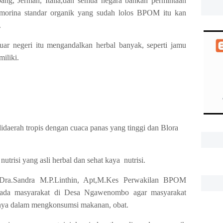
epang, Jerman, Italia,dan semua negara bahkan permintaan
 morina standar organik yang sudah lolos BPOM itu kan
.
luar negeri itu mengandalkan herbal banyak, seperti jamu
miliki.
idaerah tropis dengan cuaca panas yang tinggi dan Blora
utrisi yang asli herbal dan sehat kaya
nutrisi.
Dra.Sandra M.P.Linthin, Apt,M.Kes Perwakilan BPOM
epada masyarakat di Desa Ngawenombo agar masyarakat
nya dalam mengkonsumsi makanan, obat.