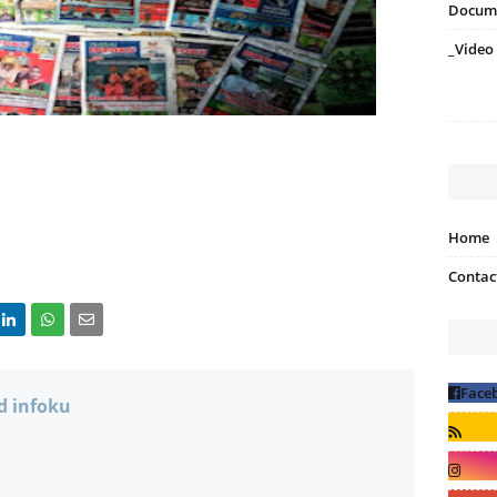
Docum
_Video
Home
Contac
d infoku