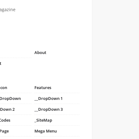
agazine
About
t
icon
Features
i DropDown
__DropDown 1
pDown 2
__DropDown 3
Codes
_SiteMap
 Page
Mega Menu