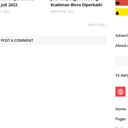
 Juli 2022
Kradenan Blora Diperbaiki
7, 2022
MARCH 08, 2022
Next Post
Advert
POST A COMMENT
About 
TV IN
Home
Pages