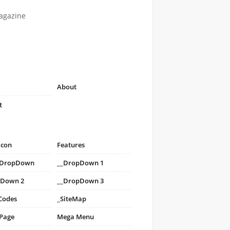
agazine
About
t
icon
Features
i DropDown
__DropDown 1
pDown 2
__DropDown 3
Codes
_SiteMap
 Page
Mega Menu