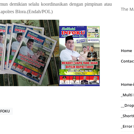
amun demikian selalu koordinasikan dengan pimpinan atau
The M
Kapolres Blora.(Endah/POL)
Home
Contac
Home-
_Mult
__Dro
INFOKU
_Short
_Error