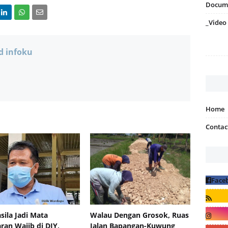
Docum
_Video
d infoku
Home
Contac
sila Jadi Mata
Walau Dengan Grosok, Ruas
aran Wajib di DIY,
Jalan Bapangan-Kuwung