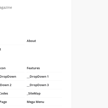
agazine
About
t
icon
Features
i DropDown
__DropDown 1
pDown 2
__DropDown 3
Codes
_SiteMap
 Page
Mega Menu