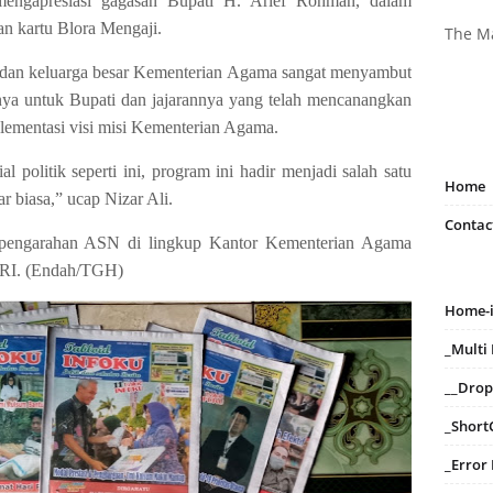
ngapresiasi gagasan Bupati H. Arief Rohman, dalam
n kartu Blora Mengaji.
The M
 dan keluarga besar Kementerian Agama sangat menyambut
ginya untuk Bupati dan jajarannya yang telah mencanangkan
lementasi visi misi Kementerian Agama.
l politik seperti ini, program ini hadir menjadi salah satu
Home
r biasa,” ucap Nizar Ali.
Contac
n pengarahan ASN di lingkup Kantor Kementerian Agama
 RI. (Endah/TGH)
Home-
_Mult
__Dro
_Short
_Error