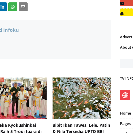
d infoku
Advert
About 
TV IN
Home
Pages
eka Kyokushinkai
Bibit Ikan Tawes, Lele, Patin
 Raih 5 Tropi Juara di
& Nila Tersedia UPTD BBI