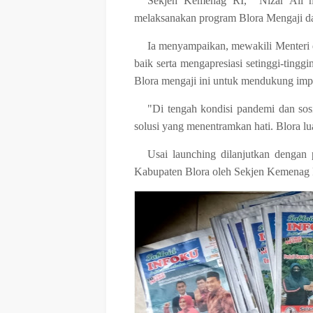
Sekjen Kemenag RI, Nizar Ali me
melaksanakan program Blora Mengaji da
Ia menyampaikan, mewakili Menteri
baik serta mengapresiasi setinggi-ting
Blora mengaji ini untuk mendukung imp
"Di tengah kondisi pandemi dan sosia
solusi yang menentramkan hati. Blora lua
Usai launching dilanjutkan denga
Kabupaten Blora oleh Sekjen Kemenag