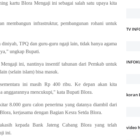
ng kartu Blora Mengaji ini sebagai salah satu upaya kita
gan membangun infrastruktur, pembangunan rohani untuk
TV IN
h diniyah, TPQ dan guru-guru ngaji lain, tidak hanya agama
nya,” ungkap Bupati.
INFOK
Mengaji ini, nantinya insentif tahunan dari Pemkab untuk
ain (selain islam) bisa masuk.
sementara ini masih Rp 400 ribu. Ke depan akan kita
ja anggarannya mencukupi," kata Bupati Blora.
koran 
kitar 8.000 guru calon penerima yang datanya diambil dari
lora, kerjasama dengan Bagian Kesra Setda Blora.
akasih kepada Bank Jateng Cabang Blora yang telah
video 
i ini.