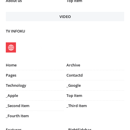
About us
Top Item
VIDEO
TV INFOKU
Home
Archive
Pages
Contactd
Technology
_Google
_Apple
Top Item
_Second Item
_Third Item
_Fourth Item
Features
_RightSidebar