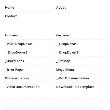
Home
About
Contact
Home-icon
Features
_Multi DropDown
__DropDown 1
__DropDown 2
__DropDown 3
_ShortCodes
_SiteMap
_Error Page
Mega Menu
Documentation
_Web Documentation
_Video Documentation
Download This Template