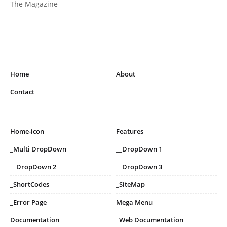
The Magazine
Home
About
Contact
Home-icon
Features
_Multi DropDown
__DropDown 1
__DropDown 2
__DropDown 3
_ShortCodes
_SiteMap
_Error Page
Mega Menu
Documentation
_Web Documentation