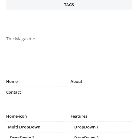
TAGS
The Magazine
Home
About
Contact
Home-icon
Features
_Multi DropDown
__DropDown 1
__DropDown 2
__DropDown 3