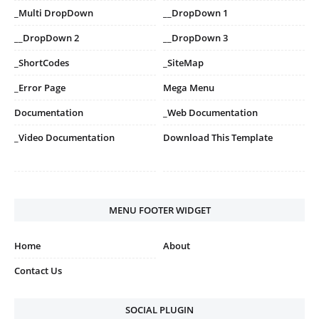
_Multi DropDown
__DropDown 1
__DropDown 2
__DropDown 3
_ShortCodes
_SiteMap
_Error Page
Mega Menu
Documentation
_Web Documentation
_Video Documentation
Download This Template
MENU FOOTER WIDGET
Home
About
Contact Us
SOCIAL PLUGIN