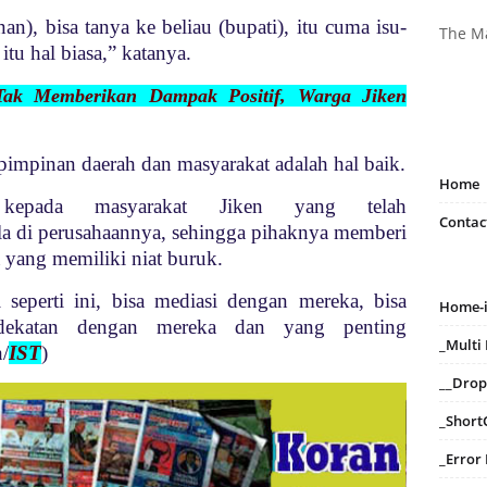
an), bisa tanya ke beliau (bupati), itu cuma isu-
The M
itu hal biasa,” katanya.
 Tak Memberikan Dampak Positif, Warga Jiken
impinan daerah dan masyarakat adalah hal baik.
Home
h kepada masyarakat Jiken yang telah
Contac
a di perusahaannya, sehingga pihaknya memberi
 yang memiliki niat buruk.
 seperti ini, bisa mediasi dengan mereka, bisa
Home-
dekatan dengan mereka dan yang penting
_Mult
/
IST
)
__Dro
_Short
_Error