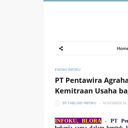
Hom
ENDAH INFOKU
PT Pentawira Agraha
Kemitraan Usaha ba
BY
TABLOID INFOKU
-
NOVEMBER 24,
INFOKU, BLORA
-
PT Pen
bekerja sama dalam bentuk