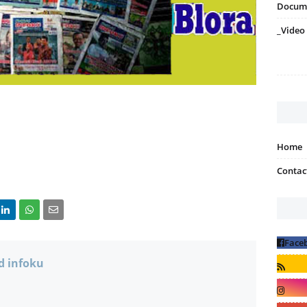
Docum
_Video
Home
Contac
d infoku