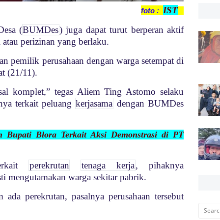
IST
foto :
Desa (
BUMDes
) juga dapat turut berperan aktif
 atau perizinan yang berlaku.
an pemilik perusahaan dengan warga setempat di
at (21/11).
sal komplet,” tegas Aliem Ting Astomo selaku
anya terkait peluang
kerjasama
dengan BUMDes
n Bupati Blora Terkait Aksi Demonstrasi di PT
erkait
perekrutan
tenaga kerja
, pihaknya
ti mengutamakan warga sekitar pabrik.
 ada perekrutan, pasalnya perusahaan tersebut