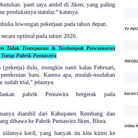
ebutuhan. pasti saya ambil di Jiken, yang paling
lau produksinya standar,” katanya.
mbuka lowongan pekerjaan pada tahun depan.
TV IN
 secara optimal pada tahun 2026.
en Tidak Transparan & Terdampak Pencemaran
Tutup Pabrik Pentawira
INFOK
 (
pekerja
) dulu, mungkin nanti kalau Februari,
 perekrutan baru. Karena apa, mudah-mudahan
 sudah trial,” jelasnya.
koran 
elaskan pabrik Pentawira bergerak pada
manya diambil dari Kabupaten
Rembang
dan
ng dibawa ke Pabrik Pentawira Jiken, Blora.
video 
 nilainya kecil, yang banyak itu kita kirim ke