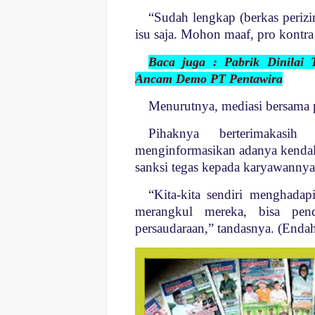
“Sudah lengkap (berkas perizin
isu saja. Mohon maaf, pro kontra 
Baca juga : Pabrik Dinilai
Ancam Demo PT Pentawira
Menurutnya, mediasi bersama p
Pihaknya berterimakasi
menginformasikan adanya kendal
sanksi tegas kepada karyawannya
“Kita-kita sendiri menghadapi
merangkul mereka, bisa pen
persaudaraan,” tandasnya. (Endah