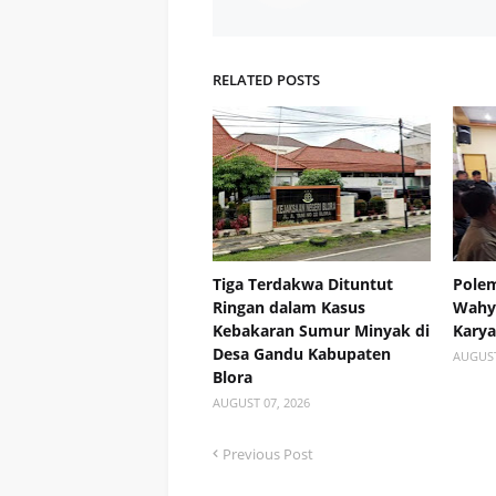
RELATED POSTS
Tiga Terdakwa Dituntut
Polem
Ringan dalam Kasus
Wahyu
Kebakaran Sumur Minyak di
Kary
Desa Gandu Kabupaten
AUGUST
Blora
AUGUST 07, 2026
Previous Post