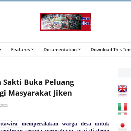
e
Features
Documentation
Download This Tem
 Sakti Buka Peluang
gi Masyarakat Jiken
 2025
tawira
mempersilakan warga desa untuk
kemitraan
sesama perusahaan, usai di demo