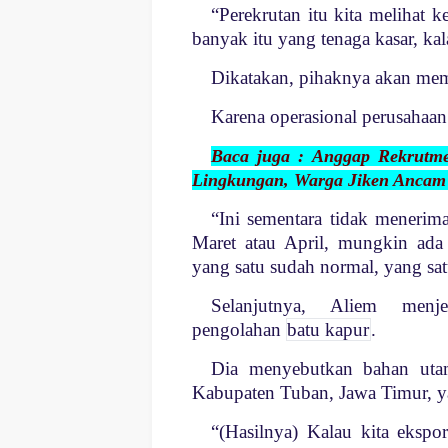
“Perekrutan itu kita melihat k
banyak itu yang tenaga kasar, ka
Dikatakan, pihaknya akan me
Karena operasional perusahaan
Baca juga : Anggap Rekrutm
Lingkungan, Warga Jiken Ancam 
“Ini sementara tidak menerima
Maret atau April, mungkin ada
yang satu sudah normal, yang satu
Selanjutnya, Aliem menj
pengolahan
batu kapur
.
Dia menyebutkan bahan uta
Kabupaten Tuban, Jawa Timur, ya
“(Hasilnya) Kalau kita ekspor