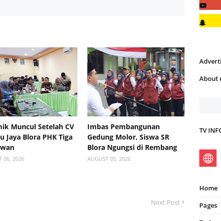
Advert
About 
ik Muncul Setelah CV
Imbas Pembangunan
TV IN
 Jaya Blora PHK Tiga
Gedung Molor, Siswa SR
awan
Blora Ngungsi di Rembang
 06, 2026
AUGUST 05, 2026
Home
Next Post
Pages