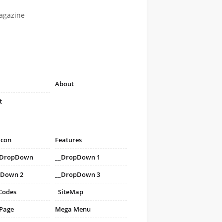
agazine
About
t
icon
Features
i DropDown
__DropDown 1
pDown 2
__DropDown 3
Codes
_SiteMap
 Page
Mega Menu