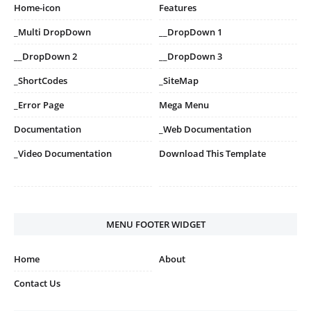
Home-icon
Features
_Multi DropDown
__DropDown 1
__DropDown 2
__DropDown 3
_ShortCodes
_SiteMap
_Error Page
Mega Menu
Documentation
_Web Documentation
_Video Documentation
Download This Template
MENU FOOTER WIDGET
Home
About
Contact Us