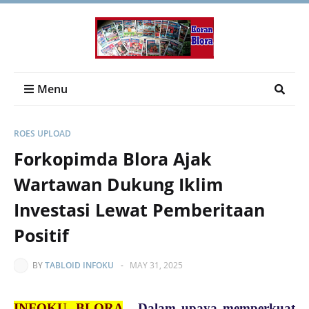
Menu
ROES UPLOAD
Forkopimda Blora Ajak
Wartawan Dukung Iklim
Investasi Lewat Pemberitaan
Positif
BY
TABLOID INFOKU
-
MAY 31, 2025
INFOKU, BLORA
- Dalam upaya memperkuat