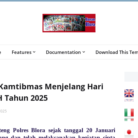
e
Features
Documentation
Download This Tem
i Kamtibmas Menjelang Hari
 H Tahun 2025
2025
teng Polres Blora sejak tanggal 20 Januari
ang dan telah melaksanakan kegiatan cipta