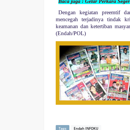
Baca juga : Gelar Perkara Seger
Dengan kegiatan preemtif dan
mencegah terjadinya tindak kr
keamanan dan ketertiban masyara
(Endah/POL)
Tags
Endah INFOKU