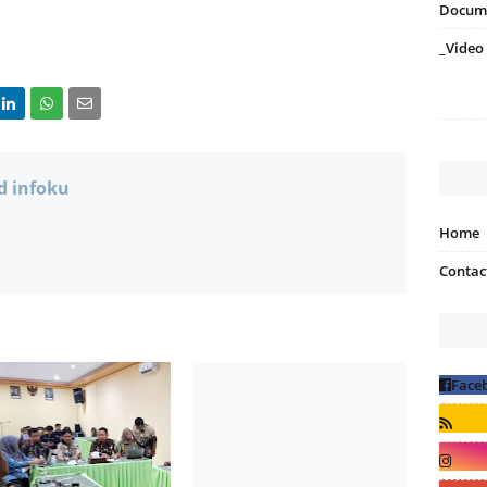
Docum
_Video
d infoku
Home
Contac