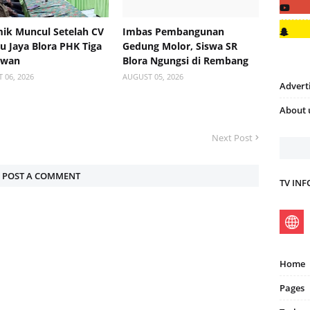
ik Muncul Setelah CV
Imbas Pembangunan
 Jaya Blora PHK Tiga
Gedung Molor, Siswa SR
awan
Blora Ngungsi di Rembang
 06, 2026
AUGUST 05, 2026
Advert
About 
Next Post
POST A COMMENT
TV IN
Home
Pages