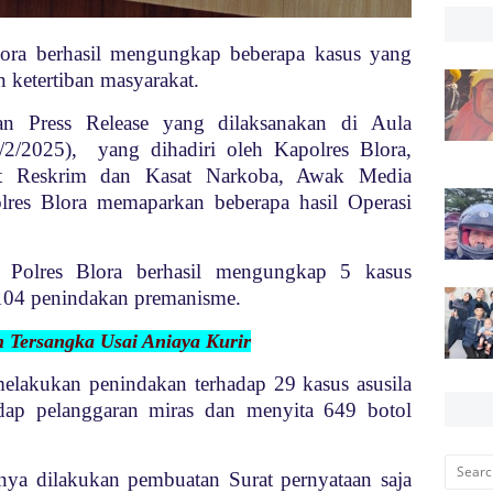
Blora berhasil mengungkap beberapa kasus yang
ketertiban masyarakat.
an Press Release yang dilaksanakan di Aula
/2/2025), yang dihadiri oleh Kapolres Blora,
at Reskrim dan Kasat Narkoba, Awak Media
lres Blora memaparkan beberapa hasil Operasi
t, Polres Blora berhasil mengungkap 5 kasus
 104 penindakan premanisme.
n Tersangka Usai Aniaya Kurir
 melakukan penindakan terhadap 29 kasus asusila
dap pelanggaran miras dan menyita 649 botol
nya dilakukan pembuatan Surat pernyataan saja