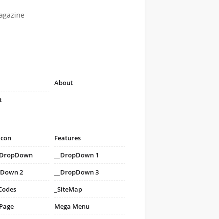
agazine
About
t
icon
Features
i DropDown
__DropDown 1
pDown 2
__DropDown 3
Codes
_SiteMap
 Page
Mega Menu