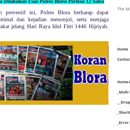
a Dilakukan Usai Polres Blora Periksa 12 Saksi
The M
 preventif ini, Polres Blora berharap dapat
iminal dan kejadian menonjol, serta menjaga
kat jelang Hari Raya Idul Fitri 1446 Hijriyah.
Home
Contac
Home-
_Mult
__Dro
_Short
_Error