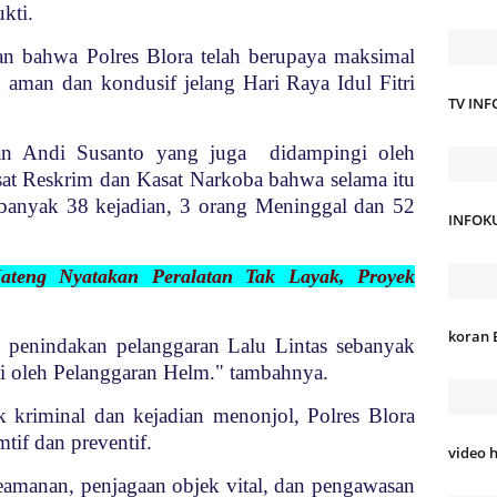
kti.
an bahwa Polres Blora telah berupaya maksimal
 aman dan kondusif jelang Hari Raya Idul Fitri
TV IN
n Andi Susanto yang juga didampingi oleh
sat Reskrim dan Kasat Narkoba bahwa selama itu
sebanyak 38 kejadian, 3 orang Meninggal dan 52
INFOK
Jateng Nyatakan Peralatan Tak Layak, Proyek
koran 
n penindakan pelanggaran Lalu Lintas sebanyak
i oleh Pelanggaran Helm." tambahnya.
k kriminal dan kejadian menonjol, Polres Blora
tif dan preventif.
video 
 keamanan, penjagaan objek vital, dan pengawasan