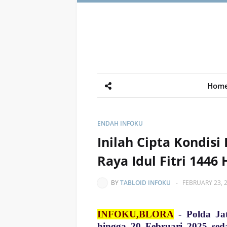
Hom
ENDAH INFOKU
Inilah Cipta Kondis
Raya Idul Fitri 1446
BY
TABLOID INFOKU
-
FEBRUARY 23, 
INFOKU,BLORA
-
Polda Ja
hingga 20 Februari 2025 sed