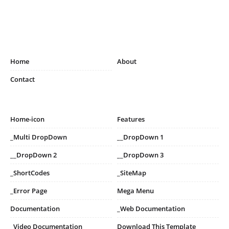
Home
About
Contact
Home-icon
Features
_Multi DropDown
__DropDown 1
__DropDown 2
__DropDown 3
_ShortCodes
_SiteMap
_Error Page
Mega Menu
Documentation
_Web Documentation
_Video Documentation
Download This Template