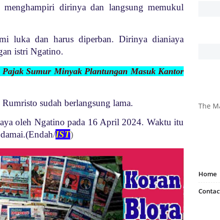
an menghampiri dirinya dan langsung memukul
i luka dan harus diperban. Dirinya dianiaya
an istri Ngatino.
 Pajak Sumur Minyak Plantungan Masuk Kantor
n Rumristo sudah berlangsung lama.
The M
aya oleh Ngatino pada 16 April 2024. Waktu itu
a damai.(Endah
/
IST
)
Home
Contac