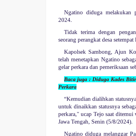
Ngatino diduga melakukan p
2024.
Tidak terima dengan pengan
seorang perangkat desa setempa
Kapolsek Sambong, Ajun Kom
telah menetapkan Ngatino sebag
gelar perkara dan pemeriksaan seb
Baca juga : Diduga Kades Biti
Perkara
“Kemudian dialihkan statusnya
untuk dinaikkan statusnya sebaga
perkara," ucap Tejo saat ditemu
Jawa Tengah, Senin (5/8/2024).
Ngatino diduga melanggar P