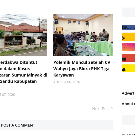
Terdakwa Dituntut
Polemik Muncul Setelah CV
n dalam Kasus
Wahyu Jaya Blora PHK Tiga
aran Sumur Minyak di
Karyawan
 Gandu Kabupaten
AUGUST 06, 2026
Advert
 07, 2026
About 
Next Post
POST A COMMENT