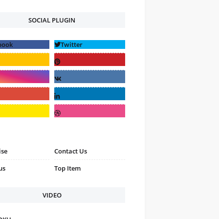
SOCIAL PLUGIN
ise
Contact Us
us
Top Item
VIDEO