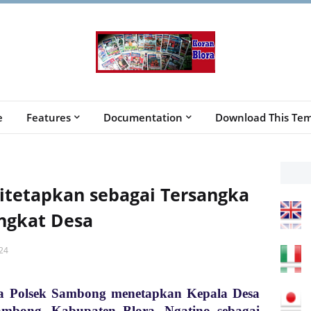
e
Features
Documentation
Download This Tem
Ditetapkan sebagai Tersangka
ngkat Desa
24
a Polsek Sambong menetapkan Kepala Desa
ambong, Kabupaten Blora, Ngatino sebagai