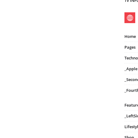
TV IN
Home
Pages
Techno
_Apple
_Secon
_Fourt
Featur
_LeftS
Lifesty
Shop