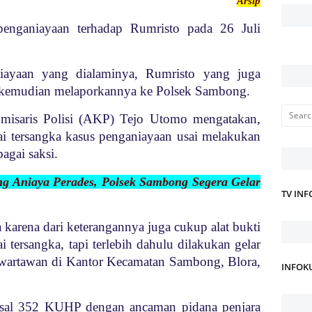
Arsip
enganiayaan terhadap Rumristo pada 26 Juli
iayaan yang dialaminya, Rumristo yang juga
t kemudian melaporkannya ke Polsek Sambong.
isaris Polisi (AKP) Tejo Utomo mengatakan,
ai tersangka kasus penganiayaan usai melakukan
agai saksi.
ng Aniaya Perades, Polsek Sambong Segera Gelar
TV IN
 karena dari keterangannya juga cukup alat bukti
i tersangka, tapi terlebih dahulu dilakukan gelar
i wartawan di Kantor Kecamatan Sambong, Blora,
INFOK
asal 352 KUHP dengan ancaman pidana penjara