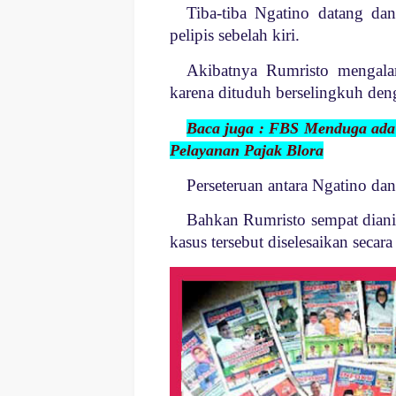
Tiba-tiba Ngatino datang d
pelipis sebelah kiri.
Akibatnya Rumristo mengalam
karena dituduh berselingkuh deng
Baca juga : FBS Menduga ada
Pelayanan Pajak Blora
Perseteruan antara Ngatino da
Bahkan Rumristo sempat diani
kasus tersebut diselesaikan secar