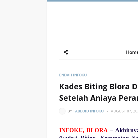
Hom
ENDAH INFOKU
Kades Biting Blora 
Setelah Aniaya Pera
BY
TABLOID INFOKU
-
AUGUST 07, 20
INFOKU, BLORA
–
Akhirny
(kades) Biting, Kecamatan S