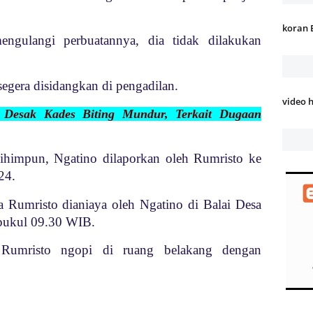
koran 
engulangi perbuatannya, dia tidak dilakukan
segera disidangkan di pengadilan.
video 
 Desak Kades Biting Mundur, Terkait Dugaan
ihimpun, Ngatino dilaporkan oleh Rumristo ke
24.
a Rumristo dianiaya oleh Ngatino di Balai Desa
r pukul 09.30 WIB.
 Rumristo ngopi di ruang belakang dengan