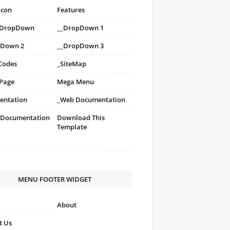
icon
Features
i DropDown
__DropDown 1
pDown 2
__DropDown 3
Codes
_SiteMap
 Page
Mega Menu
entation
_Web Documentation
 Documentation
Download This
Template
MENU FOOTER WIDGET
About
t Us