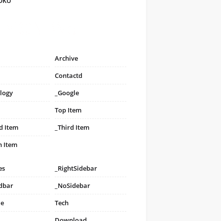
FOKU
Archive
Contactd
logy
_Google
Top Item
d Item
_Third Item
h Item
es
_RightSidebar
idbar
_NoSidebar
le
Tech
Download