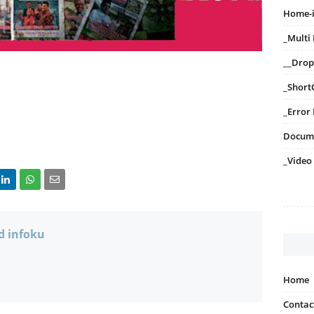
Home-
_Mult
__Dro
_Short
_Error
Docum
_Video
d infoku
Home
Contac