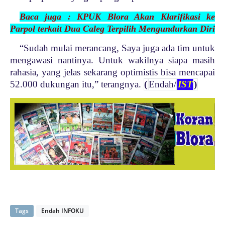
Baca juga : KPUK Blora Akan Klarifikasi ke
Parpol terkait Dua Caleg Terpilih Mengundurkan Diri
“Sudah mulai merancang, Saya juga ada tim untuk
mengawasi nantinya. Untuk wakilnya siapa masih
rahasia, yang jelas sekarang optimistis bisa mencapai
52.000 dukungan itu,” terangnya.
(
Endah/
IST
)
Tags
Endah INFOKU