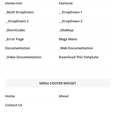
Home-icon
Features
_Multi DropDown
__DropDown 1
__DropDown 2
__DropDown 3
_ShortCodes
_SiteMap
_Error Page
Mega Menu
Documentation
_Web Documentation
_Video Documentation
Download This Template
MENU FOOTER WIDGET
Home
About
Contact Us