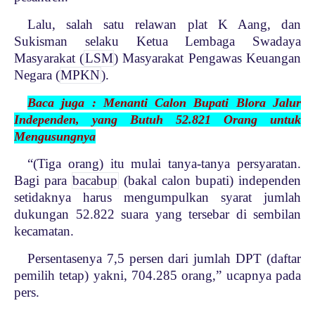
Lalu, salah satu relawan plat K Aang, dan
Sukisman selaku Ketua Lembaga Swadaya
Masyarakat (
LSM
) Masyarakat Pengawas Keuangan
Negara (
MPKN
).
Baca juga : Menanti Calon Bupati Blora Jalur
Independen, yang Butuh 52.821 Orang untuk
Mengusungnya
“(Tiga orang) itu mulai tanya-tanya persyaratan.
Bagi para
bacabup
(bakal calon bupati) independen
setidaknya harus mengumpulkan syarat jumlah
dukungan 52.822 suara yang tersebar di sembilan
kecamatan.
Persentasenya 7,5 persen dari jumlah DPT (daftar
pemilih tetap) yakni, 704.285 orang,” ucapnya pada
pers.