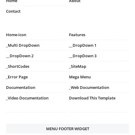
Home
About
Contact
Home-icon
Features
_Multi DropDown
__DropDown 1
__DropDown 2
__DropDown 3
_ShortCodes
_SiteMap
_Error Page
Mega Menu
Documentation
_Web Documentation
_Video Documentation
Download This Template
MENU FOOTER WIDGET