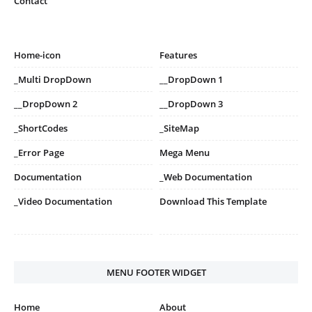
Contact
Home-icon
Features
_Multi DropDown
__DropDown 1
__DropDown 2
__DropDown 3
_ShortCodes
_SiteMap
_Error Page
Mega Menu
Documentation
_Web Documentation
_Video Documentation
Download This Template
MENU FOOTER WIDGET
Home
About