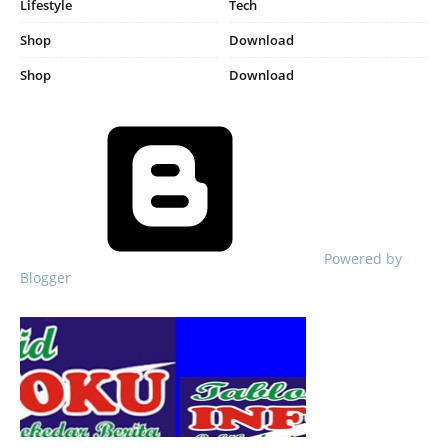
Lifestyle
Tech
Shop
Download
Shop
Download
Powered by
Blogger
Respo