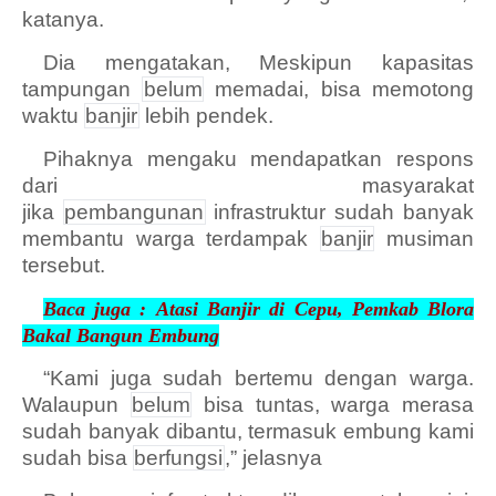
katanya.
Dia mengatakan, Meskipun kapasitas
tampungan
belum
memadai, bisa memotong
waktu
banjir
lebih pendek.
Pihaknya mengaku mendapatkan respons
dari masyarakat
jika
pembangunan
infrastruktur sudah banyak
membantu warga terdampak
banjir
musiman
tersebut.
Baca juga :
Atasi Banjir di
Cepu, Pemkab Blora
Bakal Bangun Embung
“Kami juga sudah bertemu dengan warga.
Walaupun
belum
bisa tuntas, warga merasa
sudah banyak dibantu, termasuk embung kami
sudah bisa
berfungsi
,” jelasnya