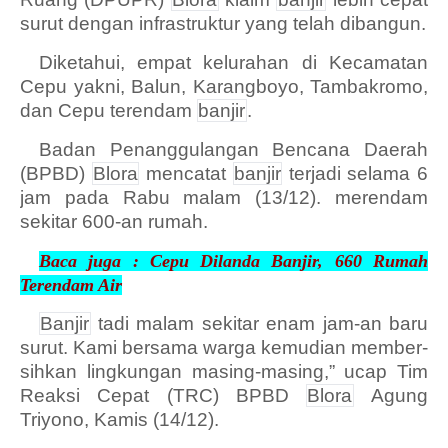
surut dengan infrastruktur yang telah dibangun.
Diketahui, empat kelurahan di Kecamatan
Cepu yakni, Balun, Karangboyo, Tambakromo,
dan Cepu terendam
banjir
.
Badan Penanggulangan Bencana Daerah
(BPBD)
Blora
mencatat
banjir
terjadi selama 6
jam pada Rabu malam (13/12). merendam
sekitar 600-an rumah.
Baca juga :
Cepu Dilanda Banjir, 660 Rumah
Terendam Air
Banjir
tadi malam sekitar enam jam-an baru
surut. Kami bersama warga kemudian member­
sihkan lingkungan ma­sing-masing,” ucap Tim
Reaksi Cepat (TRC) BPBD
Blora
Agung
Triyono, Kamis (14/12).