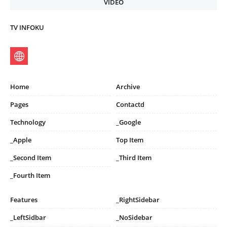
VIDEO
TV INFOKU
Home
Archive
Pages
Contactd
Technology
_Google
_Apple
Top Item
_Second Item
_Third Item
_Fourth Item
Features
_RightSidebar
_LeftSidbar
_NoSidebar