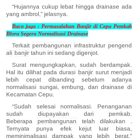
“Hujannya cukup lebat hingga drainase ada
yang ambrol,” jelasnya.
Baca juga :
Permasalahan Banjir di Cepu Pemkab
Blora Segera Normalisasi Drainase
Terkait
pembangunan
infrastruktur
pengend
ali
banjir
tahun ini sedang digenjot.
Surat mengungkapkan, sudah berdampak.
Hal itu dilihat pada durasi
banjir
surut menjadi
lebih cepat dibanding sebelum adanya
normalisasi su­ngai, embung, dan drai­nase di
Kecamatan Cepu.
“Sudah selesai nor­­ma­lisasi. Penanganan
sudah diupayakan dari pemkab.
Beberapa
pembangunan
telah dilakukan .
Ternyata punya efek kejut luar biasa,
meminimalisasi dampak yang lebih berat,”