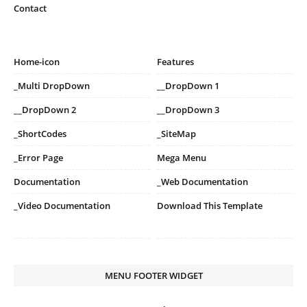
Contact
Home-icon
Features
_Multi DropDown
__DropDown 1
__DropDown 2
__DropDown 3
_ShortCodes
_SiteMap
_Error Page
Mega Menu
Documentation
_Web Documentation
_Video Documentation
Download This Template
MENU FOOTER WIDGET