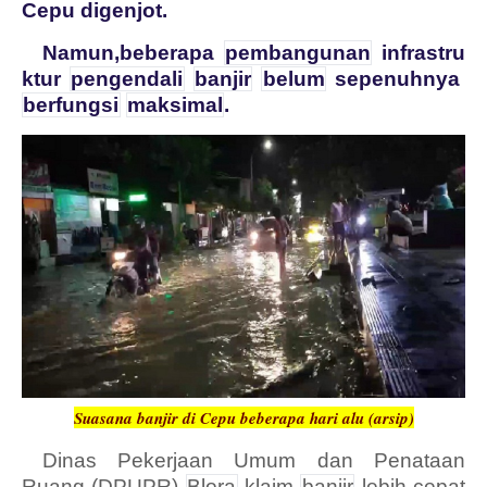
Cepu digenjot.
Namun,beberapa
pembangunan
infrastru
ktur
pengendali
banjir
belum
sepenuhnya
berfungsi
maksimal
.
Suasana banjir di Cepu beberapa hari alu (arsip)
Dinas Pekerjaan Umum dan Penataan
Ruang (DPUPR)
Blora
klaim
banjir
lebih cepat