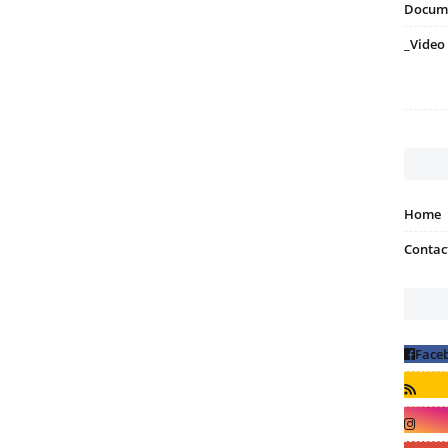
Docum
_Video
Home
Contac