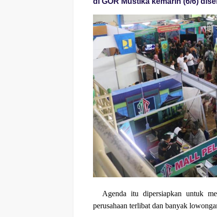
di GOR Mustika kemarin (6/6) dise
Agenda itu dipersiapkan untuk m
perusahaan terlibat dan banyak lowongan