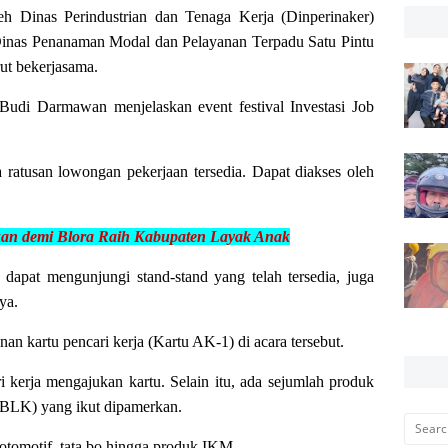
oleh Dinas Perindustrian dan Tenaga Kerja (Dinperinaker)
inas Penanaman Modal dan Pelayanan Terpadu Satu Pintu
ut bekerjasama.
Budi Darmawan menjelaskan event festival Investasi Job
atusan lowongan pekerjaan tersedia. Dapat diakses oleh
kan demi Blora Raih Kabupaten Lay
ak Anak
 dapat mengunjungi stand-stand yang telah tersedia, juga
ya.
n kartu pencari kerja (Kartu AK-1) di acara tersebut.
 kerja mengajukan kartu. Selain itu, ada sejumlah produk
a (BLK) yang ikut dipamerkan.
, otomotif, tata bo,hingga produk IKM.