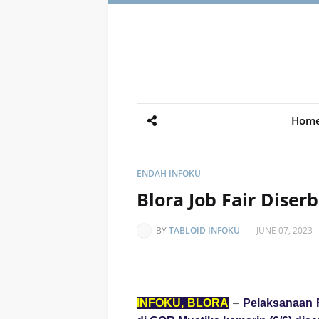
Hom
ENDAH INFOKU
Blora Job Fair Diser
BY
TABLOID INFOKU
-
JUNE 07, 2023
INFOKU, BLORA
–
Pelaksanaan
F