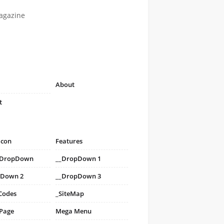
agazine
About
t
icon
Features
i DropDown
__DropDown 1
pDown 2
__DropDown 3
Codes
_SiteMap
 Page
Mega Menu