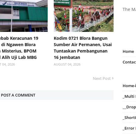
The M
bab Keracunan 19
Kodim 0721 Blora Bangun
 di Ngawen Blora
Sumber Air Permanen, Usai
 Misterius, BPOM
Tuntaskan Pembangunan
Home
 Alih Uji Lab MBG
16 Jembatan
Contac
 04, 2026
AUGUST 04, 2026
Next Post
Home-
POST A COMMENT
_Mult
__Dro
_Short
_Error