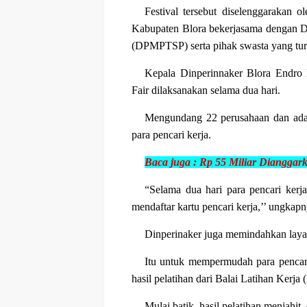
Festival tersebut diselenggarakan 
Kabupaten Blora bekerjasama dengan D
(DPMPTSP) serta pihak swasta yang tur
Kepala Dinperinnaker Blora Endro 
Fair dilaksanakan selama dua hari.
Mengundang 22 perusahaan dan ada r
para pencari kerja.
Baca juga :
Rp 55 Miliar Dianggar
“Selama dua hari para pencari kerja
mendaftar kartu pencari kerja,’’ ungkapn
Dinperinaker juga memindahkan layana
Itu untuk mempermudah para pencari
hasil pelatihan dari Balai Latihan Kerj
Mulai batik, hasil pelatihan menjahit