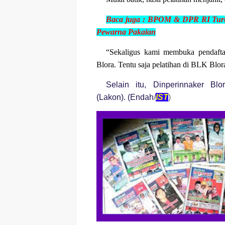
Baca juga :
BPOM & DPR RI Turu
Pew
arna Pakaian
“Sekaligus kami membuka pendafta
Blora. Tentu saja pelatihan di BLK Blo
Selain itu, Dinperinnaker B
(Lakon). (Endah
/
IST
)