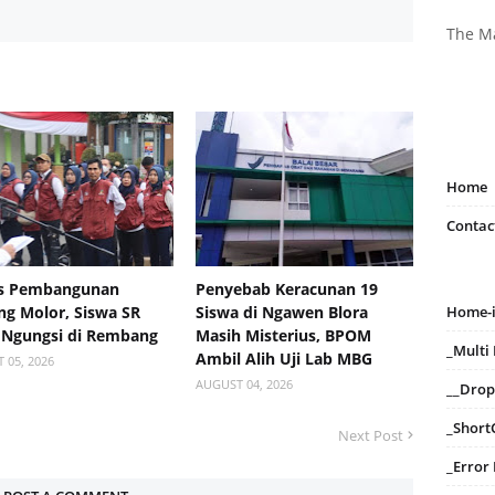
The M
Home
Contac
s Pembangunan
Penyebab Keracunan 19
g Molor, Siswa SR
Siswa di Ngawen Blora
Home-
 Ngungsi di Rembang
Masih Misterius, BPOM
_Mult
Ambil Alih Uji Lab MBG
 05, 2026
AUGUST 04, 2026
__Dro
_Short
Next Post
_Error