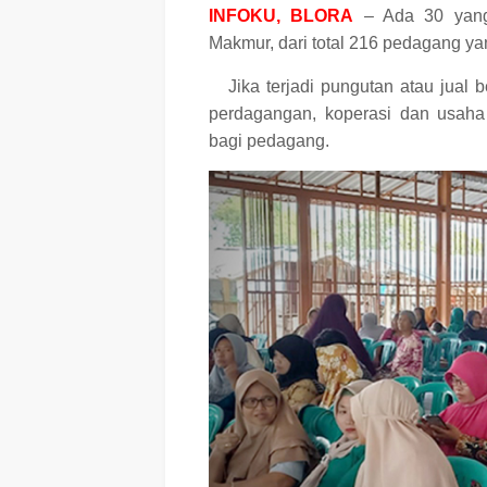
INFOKU, BLORA
– A
da 30 yang
Makmur, d
ari total 216 pedagang ya
Jika terjadi pungutan atau jual
perdagangan, koperasi dan usaha 
bagi pedagang.