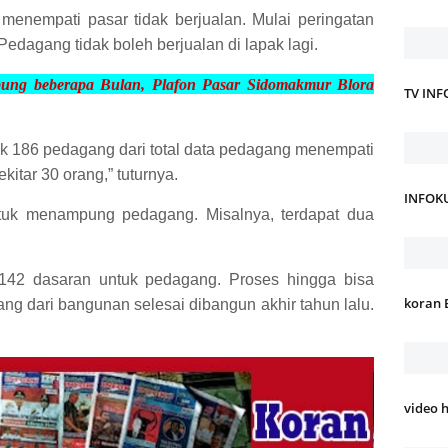
menempati pasar tidak berjualan. Mulai peringatan
edagang tidak boleh berjualan di lapak lagi.
ung beberapa Bulan, Plafon Pasar Sidomakmur Blora
TV IN
yak 186 pedagang dari total data pedagang menempati
kitar 30 orang,” tuturnya.
INFOK
tuk menampung pedagang. Misalnya, terdapat dua
142 dasaran untuk pedagang. Proses hingga bisa
koran 
g dari bangunan selesai dibangun akhir tahun lalu.
video 