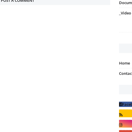
POST A COMMENT
Docum
_Video
Home
Contac