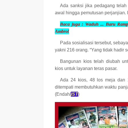
Ada sanksi jika pedagang telah 
awal hingga pemutusan perjanjian. P
Baca juga :
Waduh ... Baru Ramp
Ambrol
Pada sosialisasi tersebut, seba
yakni 216 orang. “Yang tidak hadir se
Bangunan kios telah diubah un
kios untuk layanan teras pasar.
Ada 24 kios, 48 los meja dan 
ditempati membutuhkan waktu panjan
(Endah/
IST
)