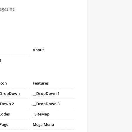
agazine
About
t
icon
Features
i DropDown
__DropDown 1
pDown 2
__DropDown 3
Codes
_SiteMap
 Page
Mega Menu