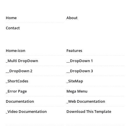
Home
About
Contact
Home-icon
Features
_Multi DropDown
__DropDown 1
__DropDown 2
__DropDown 3
_ShortCodes
_SiteMap
_Error Page
Mega Menu
Documentation
_Web Documentation
_Video Documentation
Download This Template