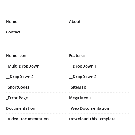
Home
About
Contact
Home-icon
Features
_Multi DropDown
__DropDown 1
__DropDown 2
__DropDown 3
_ShortCodes
_SiteMap
_Error Page
Mega Menu
Documentation
_Web Documentation
_Video Documentation
Download This Template