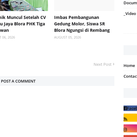
Docum
_Video
ik Muncul Setelah CV
Imbas Pembangunan
 Jaya Blora PHK Tiga
Gedung Molor, Siswa SR
awan
Blora Ngungsi di Rembang
 06, 2026
AUGUST 05, 2026
Next Post
Home
Contac
POST A COMMENT