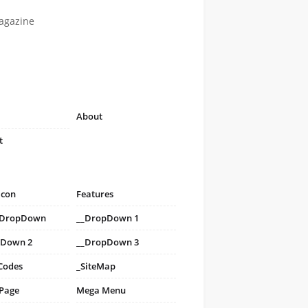
agazine
About
t
icon
Features
i DropDown
__DropDown 1
pDown 2
__DropDown 3
Codes
_SiteMap
 Page
Mega Menu