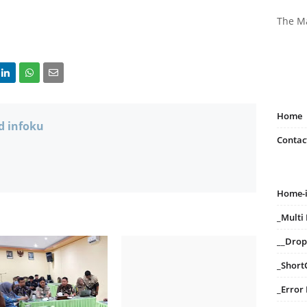
The M
Home
d infoku
Contac
Home-
_Mult
__Dro
_Short
_Error