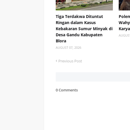
Tiga Terdakwa Dituntut
Polem
Ringan dalam Kasus
Wahyu
Kebakaran Sumur Minyak di
Kary
Desa Gandu Kabupaten
AUGUST
Blora
AUGUST 07, 2026
Previous Post
0 Comments