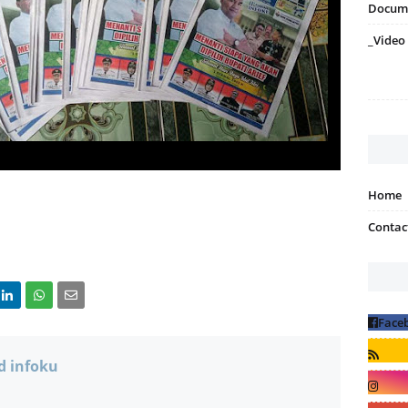
Docum
_Video
Home
Contac
d infoku