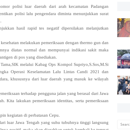
nomor polisi luar daerah dari arah kecamatan Padangan
ntikan polisi lalu pengendara diminta menunjukkan surat
.
ukkan hasil rapid tes negatif dipersilakan melanjutkan
 kesehatan melakukan pemeriksaan dengan thermo gun dan
nnya diatas normal dan mempunyai indikasi sakit maka
 antigen di pos yang disediakan.
 Tama,SIK melalui Kabag Ops Kompol Supriyo,S.Sos,M.Si
angka Operasi Keselamatan Lalu Lintas Candi 2021 dan
ndara, khususnya dari luar daerah yang masuk ke wilayah
emeriksaan terhadap pengguna jalan yang berasal dari Jawa
. Kita lakukan pemeriksaan identitas, serta pemeriksaan
n kegiatan di perbatasan Cepu.
ari luar Jawa Tengah yang suhu tubuhnya tinggi langsung
silnya positif, maka akan diarahkan untuk kembali ke tempat