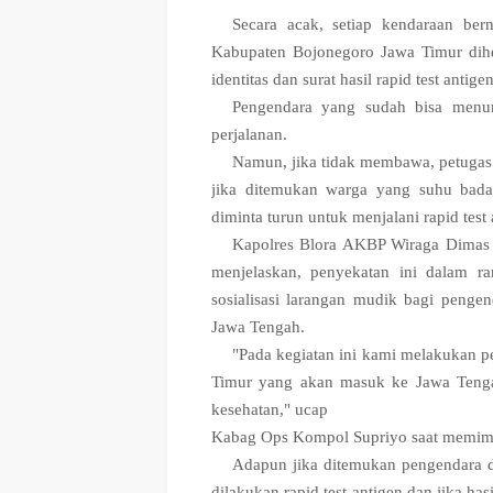
Secara acak, setiap kendaraan ber
Kabupaten Bojonegoro Jawa Timur dihe
identitas dan surat hasil rapid test antigen
Pengendara yang sudah bisa menunj
perjalanan.
Namun, jika tidak membawa, petugas
jika ditemukan warga yang suhu bada
diminta turun untuk menjalani rapid test
Kapolres Blora AKBP Wiraga Dimas
menjelaskan, penyekatan ini dalam r
sosialisasi larangan mudik bagi penge
Jawa Tengah.
"Pada kegiatan ini kami melakukan p
Timur yang akan masuk ke Jawa Tengah
kesehatan," ucap
Kabag Ops Kompol Supriyo saat memimpi
Adapun jika ditemukan pengendara d
dilakukan rapid test antigen dan jika ha