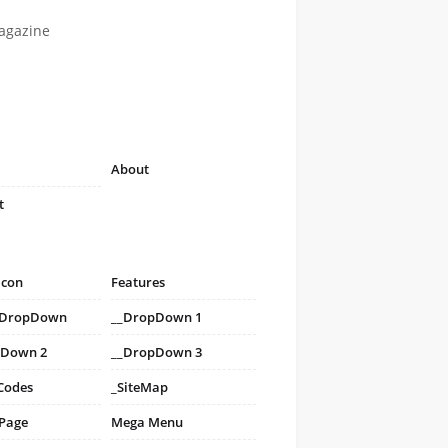
agazine
About
t
icon
Features
i DropDown
__DropDown 1
pDown 2
__DropDown 3
Codes
_SiteMap
 Page
Mega Menu