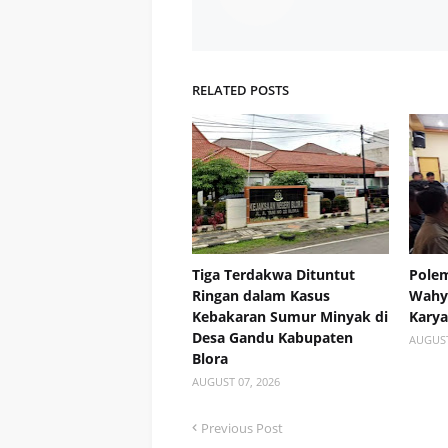
RELATED POSTS
Tiga Terdakwa Dituntut
Polem
Ringan dalam Kasus
Wahyu
Kebakaran Sumur Minyak di
Kary
Desa Gandu Kabupaten
AUGUST
Blora
AUGUST 07, 2026
Previous Post