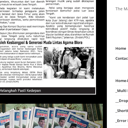
The M
Home
Contac
Home-
_Mult
__Dro
_Short
_Error