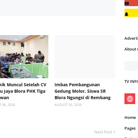
Advert
About 
TV IN
ik Muncul Setelah CV
Imbas Pembangunan
 Jaya Blora PHK Tiga
Gedung Molor, Siswa SR
awan
Blora Ngungsi di Rembang
 06, 2026
AUGUST 05, 2026
Home
Pages
Next Post