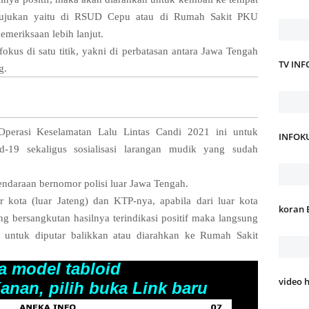
t rujukan yaitu di RSUD Cepu atau di Rumah Sakit PKU
eriksaan lebih lanjut.
kus di satu titik, yakni di perbatasan antara Jawa Tengah
TV IN
g.
perasi Keselamatan Lalu Lintas Candi 2021 ini untuk
INFOK
-19 sekaligus sosialisasi larangan mudik yang sudah
endaraan bernomor polisi luar Jawa Tengah.
r kota (luar Jateng) dan KTP-nya, apabila dari luar kota
koran 
ang bersangkutan hasilnya terindikasi positif maka langsung
 untuk diputar balikkan atau diarahkan ke Rumah Sakit
a model tabloid
video 
anan, pilih buka Link baru