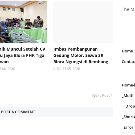
The M
ik Muncul Setelah CV
Imbas Pembangunan
Home
 Jaya Blora PHK Tiga
Gedung Molor, Siswa SR
Contac
awan
Blora Ngungsi di Rembang
 06, 2026
AUGUST 05, 2026
Home-
Next Post
_Mult
__Dro
POST A COMMENT
_Short
_Error