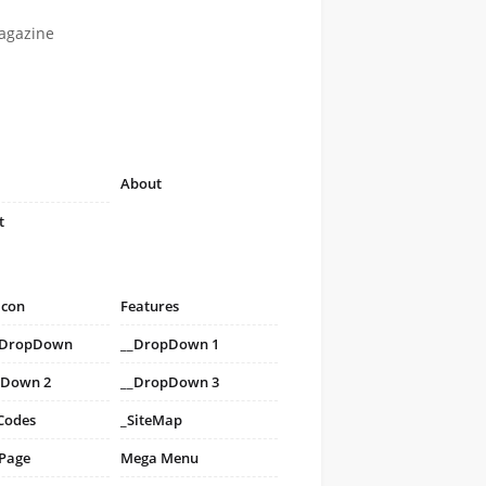
agazine
About
t
icon
Features
i DropDown
__DropDown 1
pDown 2
__DropDown 3
Codes
_SiteMap
 Page
Mega Menu