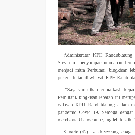
Administratur KPH Randublatun
Suwarno menyampaikan ucapan Terima k
menjadi mitra Perhutani, bingkisan l
pekerja hutan di wilayah KPH Randubla
“Saya sampaikan terima kasih kepada
Perhutani, bingkisan lebaran ini merup
wilayah KPH Randublatung dalam me
pandemic Covid 19. Semoga dengan ad
membawa kita menuju yang lebih baik ”
Sunarto (42) , salah seorang tenag