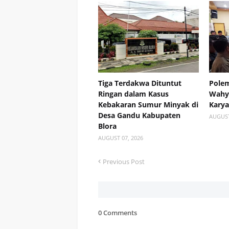
Tiga Terdakwa Dituntut
Polem
Ringan dalam Kasus
Wahyu
Kebakaran Sumur Minyak di
Kary
Desa Gandu Kabupaten
AUGUST
Blora
AUGUST 07, 2026
Previous Post
0 Comments