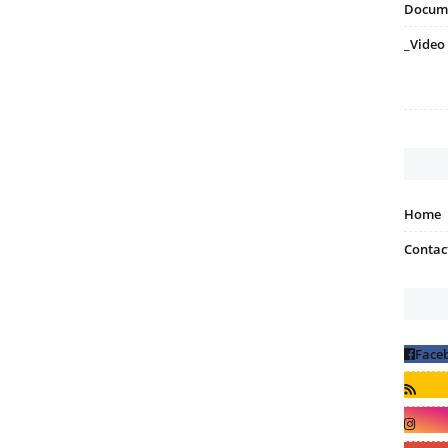
Docum
_Video
Home
Contac