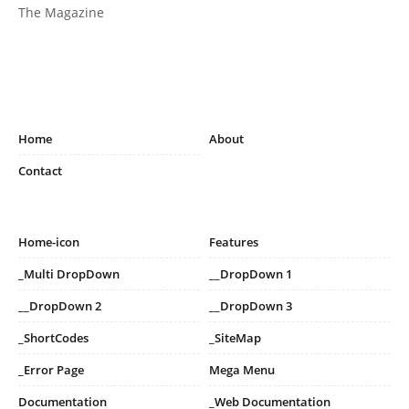
The Magazine
Home
About
Contact
Home-icon
Features
_Multi DropDown
__DropDown 1
__DropDown 2
__DropDown 3
_ShortCodes
_SiteMap
_Error Page
Mega Menu
Documentation
_Web Documentation