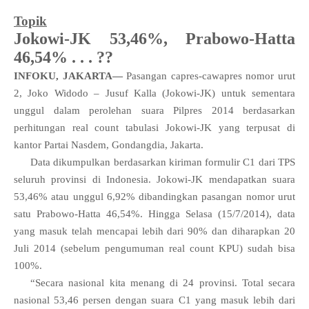
Topik
Jokowi-JK 53,46%, Prabowo-Hatta
46,54% . . . ??
INFOKU, JAKARTA—
Pasangan capres-cawapres nomor urut
2, Joko Widodo – Jusuf Kalla (Jokowi-JK) untuk sementara
unggul dalam perolehan suara Pilpres 2014 berdasarkan
perhitungan real count tabulasi Jokowi-JK yang terpusat di
kantor Partai Nasdem, Gondangdia, Jakarta.
Data dikumpulkan berdasarkan kiriman formulir C1 dari TPS
seluruh provinsi di Indonesia. Jokowi-JK mendapatkan suara
53,46% atau unggul 6,92% dibandingkan pasangan nomor urut
satu Prabowo-Hatta 46,54%. Hingga Selasa (15/7/2014), data
yang masuk telah mencapai lebih dari 90% dan diharapkan 20
Juli 2014 (sebelum pengumuman real count KPU) sudah bisa
100%.
“Secara nasional kita menang di 24 provinsi. Total secara
nasional 53,46 persen dengan suara C1 yang masuk lebih dari