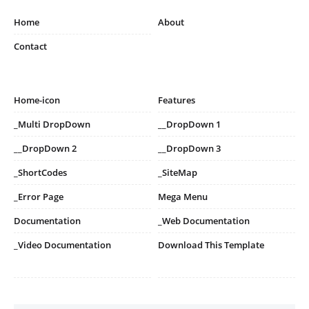
Home
About
Contact
Home-icon
Features
_Multi DropDown
__DropDown 1
__DropDown 2
__DropDown 3
_ShortCodes
_SiteMap
_Error Page
Mega Menu
Documentation
_Web Documentation
_Video Documentation
Download This Template