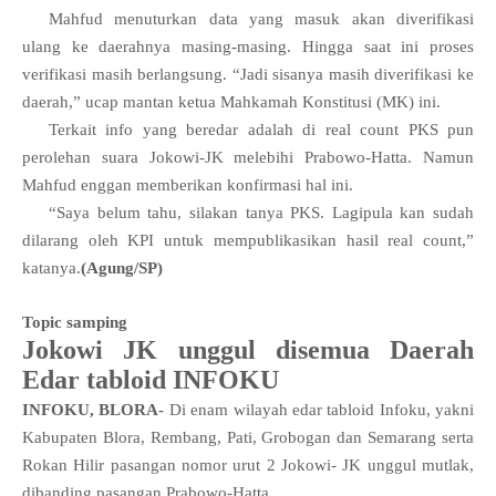
Mahfud menuturkan data yang masuk akan diverifikasi
ulang ke daerahnya masing-masing. Hingga saat ini proses
verifikasi masih berlangsung. “Jadi sisanya masih diverifikasi ke
daerah,” ucap mantan ketua Mahkamah Konstitusi (MK) ini.
Terkait
info yang beredar adalah di real count PKS pun
perolehan suara Jokowi-JK melebihi Prabowo-Hatta. Namun
Mahfud enggan memberikan konfirmasi hal ini.
“Saya belum tahu, silakan tanya PKS. Lagipula kan sudah
dilarang oleh KPI untuk mempublikasikan hasil real count,”
katanya.
(Agung/SP)
Topic samping
Jokowi JK unggul disemua Daerah
Edar tabloid INFOKU
INFOKU, BLORA-
Di enam wilayah edar tabloid Infoku, yakni
Kabupaten Blora, Rembang, Pati, Grobogan dan Semarang serta
Rokan Hilir pasangan nomor urut 2 Jokowi- JK unggul mutlak,
dibanding pasangan Prabowo-Hatta.