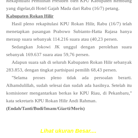
Rekapitulasi Pemilihan Presiden oleh KPU Kabupaten Rembang
yang digelar,di Hotel Gajah Mada dari Rabu (16/7) petang.
Kabupaten Rokan Hilir
Hasil pleno rekapitulasi KPU Rokan Hilir, Rabu (16/7) telah
menetapkan pasangan Prabowo Subianto-Hatta Rajasa hanya
meraup suara sebanyak 114.216 suara atau (40,23 persen.
Sedangkan Jokowi JK unggul dengan
perolehan suara
sebanyak 169.637 suara atau 59,76 persen.
Adapun
suara sah di seluruh Kabupaten Rokan Hilir sebanyak
283.853, dengan tingkat partisipasi pemilih 68,43 persen.
"Selama proses pleno tidak ada persoalan berarti.
Alhamdulillah, sudah selesai
dan sudah ada hasilnya. Setelah itu
komisioner mengantarkan berkas ke KPU Riau, di Pekanbaru,"
kata sekretaris KPU Rokan Hilir Andi Rahman.
(Endah/Tanti/Budi/Imam/Giarti/Moris)
Lihat ukuran Besar....