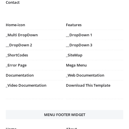
Contact
Home-icon
Features
_Multi DropDown
__DropDown 1
__DropDown 2
__DropDown 3
_ShortCodes
_SiteMap
_Error Page
Mega Menu
Documentation
_Web Documentation
_Video Documentation
Download This Template
MENU FOOTER WIDGET