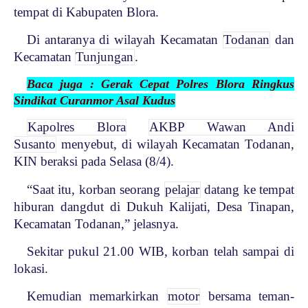
tempat di Kabupaten Blora.
Di antaranya di wilayah Kecamatan
Todanan
dan
Kecamatan
Tunjungan
.
Baca juga : Gerak Cepat Polres Blora Ringkus
Sindikat Curanmor Asal Kudus
Kapolres Blora
AKBP Wawan Andi
Susanto
menyebut, di wilayah Kecamatan Todanan,
KIN beraksi pada Selasa (8/4).
“Saat itu, korban seorang
pelajar
datang ke tempat
hiburan dangdut di Dukuh Kalijati, Desa Tinapan,
Kecamatan Todanan,” jelasnya.
Sekitar pukul 21.00 WIB, korban telah sampai di
lokasi.
Kemudian memarkirkan
motor
bersama teman-