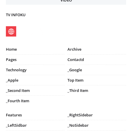
VIDEO
TV INFOKU
Home
Archive
Pages
Contactd
Technology
_Google
_Apple
Top Item
_Second Item
_Third Item
_Fourth Item
Features
_RightSidebar
_LeftSidbar
_NoSidebar