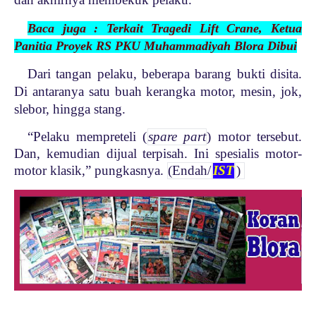
Baca juga : Terkait Tragedi Lift Crane, Ketua
Panitia Proyek RS PKU Muhammadiyah Blora Dibui
Dari tangan pelaku, beberapa barang bukti disita.
Di antaranya satu buah kerangka motor, mesin, jok,
slebor, hingga stang.
“Pelaku mempreteli (
spare part
) motor tersebut.
Dan, kemudian dijual terpisah. Ini spesialis motor-
motor klasik,” pungkasnya.
(Endah/
IST
)