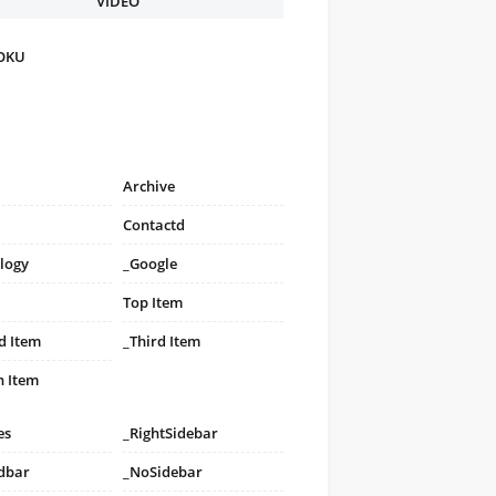
VIDEO
FOKU
Archive
Contactd
logy
_Google
Top Item
d Item
_Third Item
h Item
es
_RightSidebar
idbar
_NoSidebar