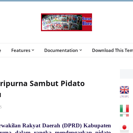
e
Features
Documentation
Download This Tem
aripurna Sambut Pidato
u
5
rwakilan Rakyat Daerah (DPRD) Kabupaten
purna dalam rangka mendengarkan pidato