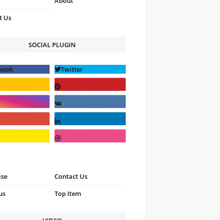
About
t Us
SOCIAL PLUGIN
ise
Contact Us
us
Top Item