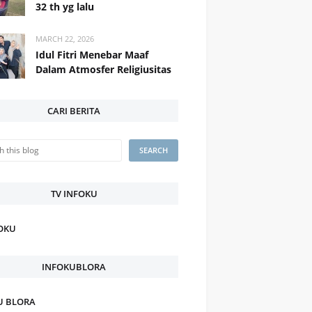
32 th yg lalu
MARCH 22, 2026
Idul Fitri Menebar Maaf
Dalam Atmosfer Religiusitas
CARI BERITA
TV INFOKU
FOKU
INFOKUBLORA
U BLORA