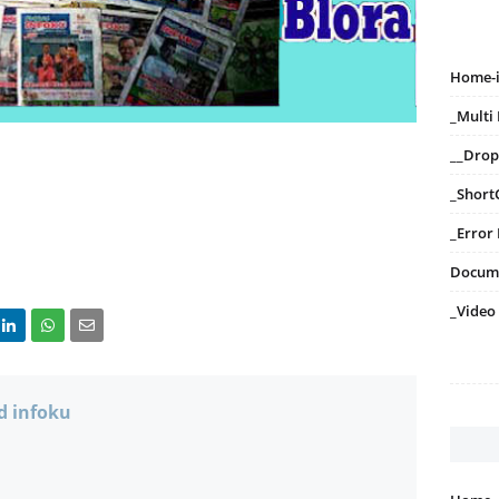
Home-
_Mult
__Dro
_Short
_Error
Docum
_Video
d infoku