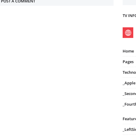
POST A COMMENT
TV IN
Home
Pages
Techno
_Apple
_Secon
_Fourt
Featur
_LeftS