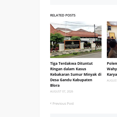
RELATED POSTS
Tiga Terdakwa Dituntut
Polem
Ringan dalam Kasus
Wahyu
Kebakaran Sumur Minyak di
Kary
Desa Gandu Kabupaten
AUGUST
Blora
AUGUST 07, 2026
Previous Post