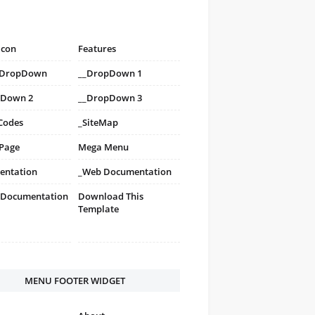
icon
Features
i DropDown
__DropDown 1
pDown 2
__DropDown 3
Codes
_SiteMap
 Page
Mega Menu
entation
_Web Documentation
 Documentation
Download This
Template
MENU FOOTER WIDGET