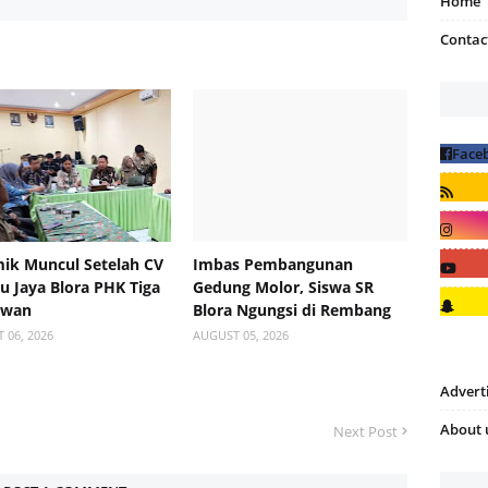
Home
Contac
ik Muncul Setelah CV
Imbas Pembangunan
 Jaya Blora PHK Tiga
Gedung Molor, Siswa SR
awan
Blora Ngungsi di Rembang
 06, 2026
AUGUST 05, 2026
Advert
About 
Next Post