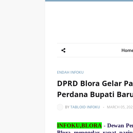
Hom
ENDAH INFOKU
DPRD Blora Gelar P
Perdana Bupati Bar
BY
TABLOID INFOKU
-
MARCH 05, 202
INFOKU,BLORA
-
Dewan Pe
Blora menggelar rapat pari