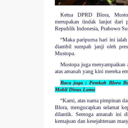
Ketua DPRD Blora, Mustop
merupakan tindak lanjut dari p
Republik Indonesia, Prabowo Sub
“Maka paripurna hari ini ialah
diambil sumpah janji oleh pres
Mustopa.
Mustopa juga menyampaikan ap
atas amanah yang kini mereka e
Baca juga : Pemkab Blora Ba
Mobil Dinas Lama
“Kami, atas nama pimpinan da
Blora, mengucapkan selamat kep
dilantik. Semoga amanah ini 
kemajuan dan kesejahteraan masy