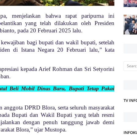
a, menjelaskan bahwa rapat paripurna ini
elantikan yang telah dilakukan oleh Presiden
ianto, pada 20 Februari 2025 lalu.
 kewajiban bagi bupati dan wakil bupati, setelah
iden di Istana Negara 20 Februari lalu,” kata
resiasi kepada Arief Rohman dan Sri Setyorini
mban.
tal Beli Mobil Dinas Baru, Bupati Tetap Pakai
TV IN
n anggota DPRD Blora, serta seluruh masyarakat
ada Bupati dan Wakil Bupati yang telah resmi
dijalankan dengan penuh tanggung jawab demi
arakat Blora,” ujar Mustopa.
INFOK