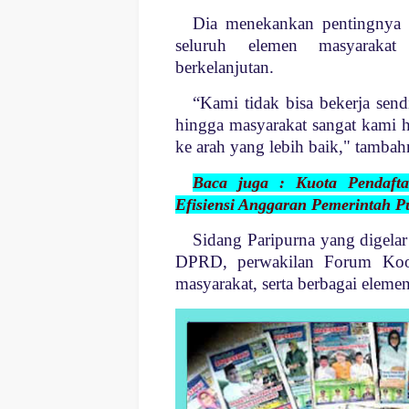
Dia menekankan pentingnya s
seluruh elemen masyarak
berkelanjutan.
“Kami tidak bisa bekerja sen
hingga masyarakat sangat kami
ke arah yang lebih baik," tambah
Baca juga : Kuota Pendafta
Efisiensi Anggaran Pemerintah P
Sidang Paripurna yang digela
DPRD, perwakilan Forum Koor
masyarakat, serta berbagai eleme