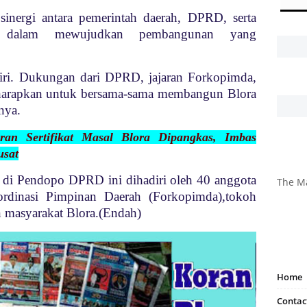
inergi antara pemerintah daerah, DPRD, serta
at dalam mewujudkan pembangunan yang
diri. Dukungan dari DPRD, jajaran Forkopimda,
 harapkan untuk bersama-sama membangun Blora
nya.
ran Sertifikat Masal Blora Dipangkas, Imbas
usat
r di Pendopo DPRD ini dihadiri oleh 40 anggota
The M
dinasi Pimpinan Daerah (Forkopimda),tokoh
n masyarakat Blora.(Endah)
Home
Contac