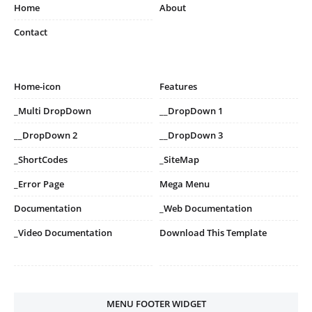
Home
About
Contact
Home-icon
Features
_Multi DropDown
__DropDown 1
__DropDown 2
__DropDown 3
_ShortCodes
_SiteMap
_Error Page
Mega Menu
Documentation
_Web Documentation
_Video Documentation
Download This Template
MENU FOOTER WIDGET