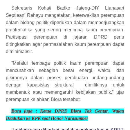
Sekretaris Kohati Badko Jateng-DIY Lianasari
Septieani Rahayu mengatakan, keterwakilan perempuan
dalam bidang politik diperlukan dalam memperjuangkan
problematika yang sering menimpa kaum perempuan.
Partisipasi perempuan di jajaran DPRD perlu
ditingkatkan agar permasalahan kaum perempuan dapat
diminimalisir.
”Melalui lembaga politik kaum perempuan dapat
mencurahkan sebagian besar energi, waktu, dan
pikirannya dalam proses pembuatan undang-undang
dengan kapasistas struktural dimilikinya untuk
membentuk atau memengaruhi kebijakan publik,” ujar
perempuan kelahiran Blora tersebut.
Baca juga :
Ketua DPRD Blora Tak Gentar, Walau
Diadukan ke KPK soal Honor Nara
sumber
P
roblem yang dihadapi adalah maraknya kasus KDRT,