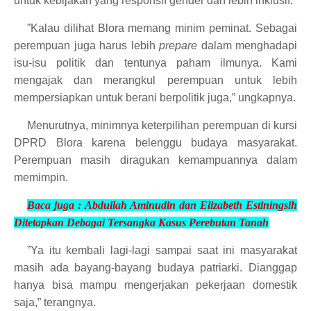
untuk kebijakan yang responsif gender dan lebih inklusif.
”Kalau dilihat Blora memang minim peminat. Sebagai
perempuan juga harus lebih
prepare
dalam menghadapi
isu-isu politik dan tentunya paham ilmunya. Kami
mengajak dan merangkul perempuan untuk lebih
mempersiapkan untuk berani berpolitik juga,” ungkapnya.
Menurutnya, minimnya keterpilihan perempuan di kursi
DPRD Blora karena belenggu budaya masyarakat.
Perempuan masih diragukan kemampuannya dalam
memimpin.
Baca juga :
Abdullah Aminudin dan Elizabeth Estiningsih
Ditetapkan Debagai Tersangka Kasus Pe
rebutan Tanah
”Ya itu kembali lagi-lagi sampai saat ini masyarakat
masih ada bayang-bayang budaya patriarki. Dianggap
hanya bisa mampu mengerjakan pekerjaan domestik
saja,” terangnya.