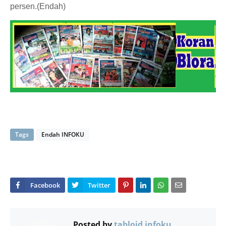
persen.(Endah)
Tags
Endah INFOKU
Posted by
tabloid infoku