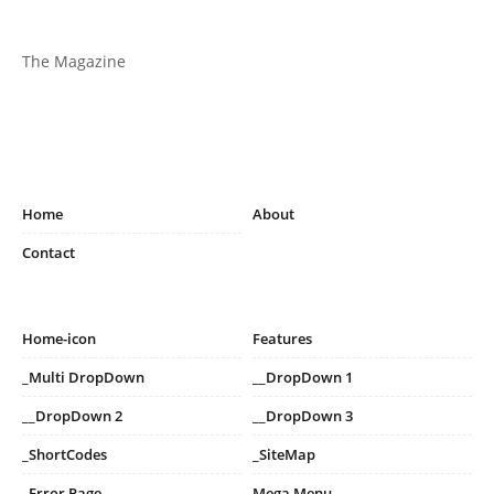
The Magazine
Home
About
Contact
Home-icon
Features
_Multi DropDown
__DropDown 1
__DropDown 2
__DropDown 3
_ShortCodes
_SiteMap
_Error Page
Mega Menu