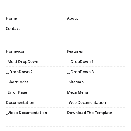
Home
About
Contact
Home-icon
Features
_Multi DropDown
__DropDown 1
__DropDown 2
__DropDown 3
_ShortCodes
_SiteMap
_Error Page
Mega Menu
Documentation
_Web Documentation
_Video Documentation
Download This Template