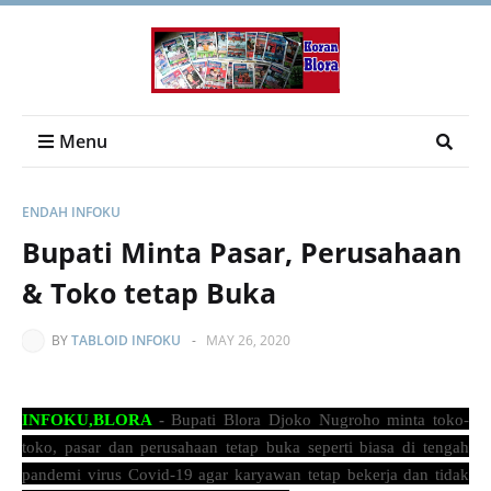
Menu
ENDAH INFOKU
Bupati Minta Pasar, Perusahaan
& Toko tetap Buka
BY
TABLOID INFOKU
-
MAY 26, 2020
INFOKU,BLORA
-
Bupati Blora Djoko Nugroho minta toko-
toko, pasar dan perusahaan tetap buka seperti biasa di tengah
pandemi virus Covid-19 agar karyawan tetap bekerja dan tidak