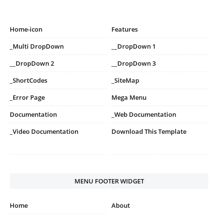
Home-icon
Features
_Multi DropDown
__DropDown 1
__DropDown 2
__DropDown 3
_ShortCodes
_SiteMap
_Error Page
Mega Menu
Documentation
_Web Documentation
_Video Documentation
Download This Template
MENU FOOTER WIDGET
Home
About