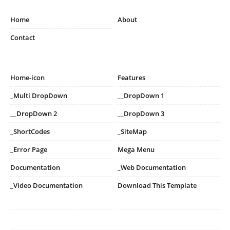
Home
About
Contact
Home-icon
Features
_Multi DropDown
__DropDown 1
__DropDown 2
__DropDown 3
_ShortCodes
_SiteMap
_Error Page
Mega Menu
Documentation
_Web Documentation
_Video Documentation
Download This Template