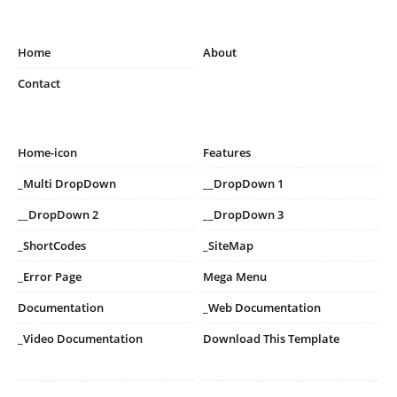
Home
About
Contact
Home-icon
Features
_Multi DropDown
__DropDown 1
__DropDown 2
__DropDown 3
_ShortCodes
_SiteMap
_Error Page
Mega Menu
Documentation
_Web Documentation
_Video Documentation
Download This Template