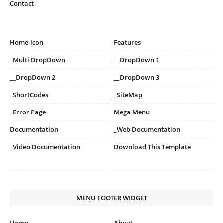
Contact
Home-icon
Features
_Multi DropDown
__DropDown 1
__DropDown 2
__DropDown 3
_ShortCodes
_SiteMap
_Error Page
Mega Menu
Documentation
_Web Documentation
_Video Documentation
Download This Template
MENU FOOTER WIDGET
Home
About